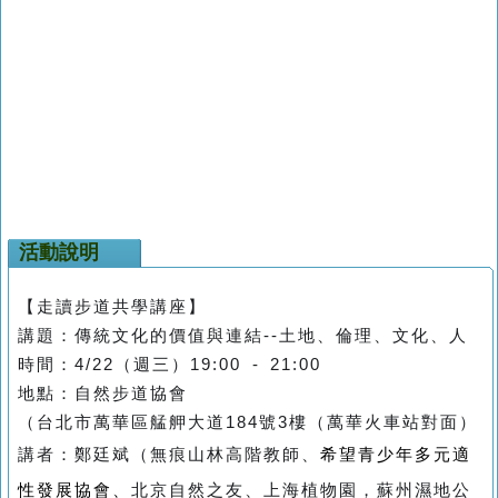
活動說明
【走讀步道共學講座】
講題：傳統文化的價值與連結
--
土地、倫理、文化、人
時間：
4/22
（週三）
19:00 - 21:00
地點：自然步道協會
（台北市萬華區艋舺大道
184
號
3
樓（萬華火車站對面）
講者：
鄭廷斌（無痕山林高階教師、
希望青少年多元適
性發展協會、
北京自然之友、上海植物園，蘇州濕地公