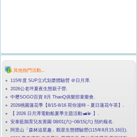
其他熱門活動...
115年度 SUP立式划槳體驗營 ＠日月潭.
2026公老坪夏夜生態親子營.
中壢SOGO百貨 8月 ThanQ俱樂部童樂會.
2026桃園蓮花季【8/15-8/16 荷你漫時－夏日蓮花午茶】.
【 2026 日月潭電動船夏季主題活動🛥️💫 】.
安泰藍鵲育兒友善園 08/01(六)~08/15(六) 預約報名.
阿里山「森林追星趣」觀星生態體驗營(115年8月15.16日).