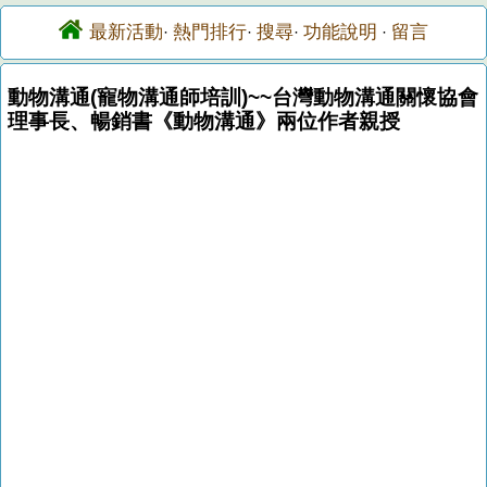
最新活動
熱門排行
搜尋
功能說明
留言
·
·
·
·
動物溝通(寵物溝通師培訓)~~台灣動物溝通關懷協會
理事長、暢銷書《動物溝通》兩位作者親授