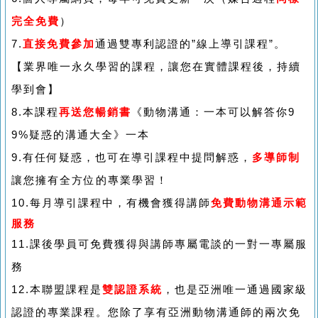
完全免費
）
7.
直接免費參加
通過雙專利認證的”線上導引課程”。
【業界唯一永久學習的課程，讓您在實體課程後，持續
學到會】
8.本課程
再送您暢銷書
《動物溝通：一本可以解答你9
9%疑惑的溝通大全》一本
9.有任何疑惑，也可在導引課程中提問解惑，
多導師制
讓您擁有全方位的專業學習！
10.每月導引課程中，有機會獲得講師
免費動物溝通示範
服務
11.課後學員可免費獲得與講師專屬電談的一對一專屬服
務
12.本聯盟課程是
雙認證系統
，也是亞洲唯一通過國家級
認證的專業課程。您除了享有亞洲動物溝通師的兩次免