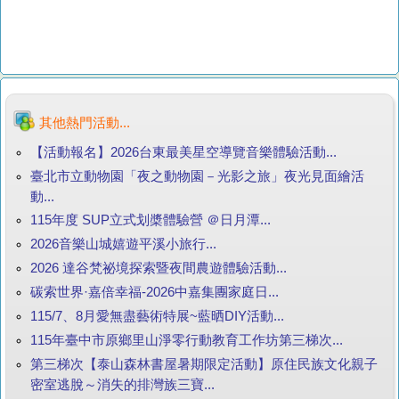
其他熱門活動...
【活動報名】2026台東最美星空導覽音樂體驗活動...
臺北市立動物園「夜之動物園－光影之旅」夜光見面繪活
動...
115年度 SUP立式划槳體驗營 ＠日月潭...
2026音樂山城嬉遊平溪小旅行...
2026 達谷梵祕境探索暨夜間農遊體驗活動...
碳索世界·嘉倍幸福-2026中嘉集團家庭日...
115/7、8月愛無盡藝術特展~藍晒DIY活動...
115年臺中市原鄉里山淨零行動教育工作坊第三梯次...
第三梯次【泰山森林書屋暑期限定活動】原住民族文化親子
密室逃脫～消失的排灣族三寶...