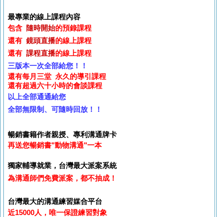
最專業的線上課程內容
包含
隨時開始
的預錄課程
還有
鏡頭直播
的線上課程
還有
課程直播
的線上課程
三版本一次全部給您
！
！
還有每月三堂
永久的導引課程
還有超過
六十小時的會談課程
以上全部通通給您
全部無限制、可隨時回放
！
！
暢銷書籍作者親授、專利溝通牌卡
再送您暢銷書"動物溝通"一本
獨家輔導就業，台灣最大派案系統
為溝通師們免費派案，都不抽成！
台灣最大的溝通練習媒合平台
近15000人，唯一保證練習對象