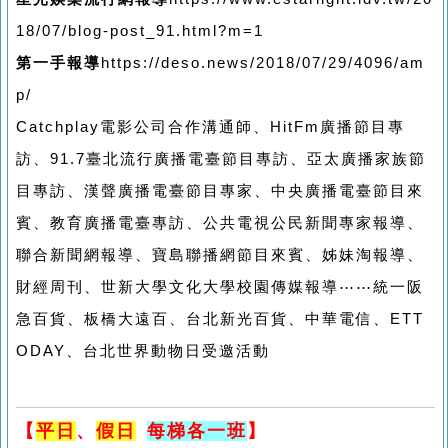
18/07/blog-post_91.html?m=1
第一手報導
https://deso.news/2018/07/29/4096/am
p/
Catchplay電影公司合作溝通師、HitFm廣播節目專
訪、91.7臺北流行廣播電臺節目專訪、亞太廣播家族節
目專訪、漢聲廣播電臺節目專家、中央廣播電臺節目來
賓、教育廣播電臺專訪、公共電視公民新聞專家報導、
聯合新聞網報導、寶島聯播網節目來賓、姊妹淘報導、
財經周刊、世新大學文化大學校園傳媒報導⋯⋯統一阪
急百貨、板橋大遠百、台北新光百貨、中華電信、ETT
ODAY、台北世界動物日受邀活動
【
平日
、
假日
每梯各一班
】