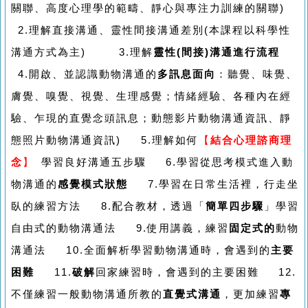
關聯、高度心理學的範疇、靜心與專注力訓練的關聯)
2.理解直接溝通、靈性間接溝通差別(本課程以科學性
溝通方式為主) 3.理解
靈性(間接)溝通進行流程
4.開啟、並認識動物溝通的
多訊息面向
：聽覺、味覺、
膚覺、嗅覺、視覺、生理感覺；情緒經驗、各種內在經
驗、乍現的直覺念頭訊息；動態影片動物溝通資訊、靜
態照片動物溝通資訊) 5.理解如何
【
結合心理諮商理
念
】
學習良好溝通五步驟 6.學習從思考模式進入動
物溝通的
感覺模式狀態
7.學習在日常生活裡，行走坐
臥的練習方法 8.配合教材，透過「
簡單四步驟
」學習
自由式的動物溝通法 9.使用講義，練習
固定式的
動物
溝通法 10.全面解析學習動物溝通時，會遇到的
主要
困難
11.
破解
回家練習時，會遇到的主要困難 12.
不僅練習一般動物溝通所教的
直覺式溝通
，更加練習
專