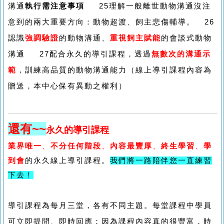
溝通
執行需注意事項
25理解一般離世動物溝通沒注
意到的兩大重要方向：動物超渡、飼主悲傷輔導。 26
認識
強調驗證
的動物溝通、
重視飼主賦能
的會談式動物
溝通 27配合永久的導引課程，透過
無數次的溝通示
範
，訓練高品質的動物溝通能力（線上導引課程內容為
贈送，本中心保有異動之權利）
還有~~
永久的導引課程
業界唯一
、
不分任何階段
、
內容最豐厚
、
終生學習
、
學
到會
的永久線上導引課程。
我們將一路陪伴您一直練習
下去！
導引課程為每月三堂，各有不同主題。每堂課程中學員
可立即提問、即時回應；因為課程內容真的很豐富，時