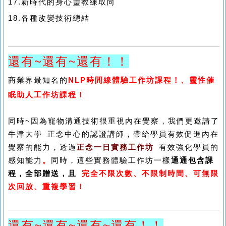
17.新時代的身心靈教練取向
18.各種改變技術總結
還有~還有
~還有
！！
商業界最知名的
NLP時間線體驗
工作坊課程！、
靈性催
眠助人
工作坊課程！
同時~
因為寵物溝通技術很重視內在覺察，我們
更邀請了
牛津大學 正念中心的認證講師，帶給學員
有效促進內在
覺察的能力，透過
正念一日
實務工作坊
有效強化學員的
感知能力
。
同時，
這些
實務體驗工作坊一樣
通通包含課
程，全部贈送，且
完全不限次數、不限制時間、可無限
次回放、重複學習！
還有~還有~還有
~還有
！！