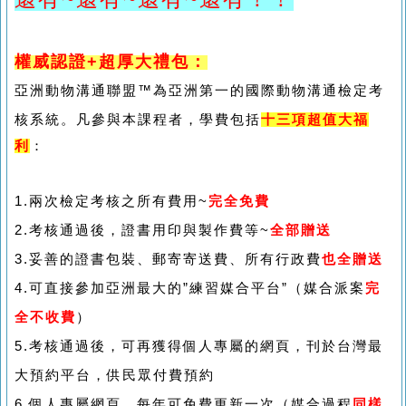
權威認證+超厚大禮包：
亞洲動物溝通聯盟™為亞洲第一的國際動物溝通檢定考
核系統。
凡參與本課程者，學費包括
十三項超值大福
利
：
1.兩次檢定考核之所有費用~
完全
免費
2.考核通過後，證書用印與製作費等~
全部贈送
3.妥善的證書包裝、郵寄寄送費、所有行政費
也全贈送
4.可直接參加亞洲最大的”練習媒合平台”（媒合派案
完
全不收費
）
5.考核通過後，可再獲得個人專屬的網頁，刊於台灣最
大預約平台，供民眾付費預約
6.個人專屬網頁，每年可免費更新一次（媒合過程
同樣