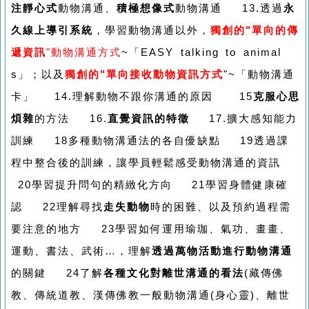
注靜心式
動物溝通、
積極想像式
動物溝通 13.透過
永
久線上導引系統
，學習動物溝通以外，
獨創的"單向的傳
遞資訊
"動物溝通方式
~「EASY talking to animal
s」；以及
獨創的"單向接收動物資訊方式
"~「動物溝通
卡」 14.理解動物不跟你溝通的原因 15
克服心思
煩雜
的方法 16.
直覺資訊的特徵
17.擴大感知能力
訓練 18多種動物溝通法的各自優缺點 19透過課
程中整合後的訓練，讓學員輕鬆感受動物溝通的資訊
20學習提升問句的精緻化方向 21學習身體健康確
認 22理解尋找
走失動物
時的困難、以及預約過程需
要注意的地方 23學習如何運用瑜珈、氣功、畫畫、
運動、書法、武術…，理解
透過萬物活動進行動物溝通
的關鍵 24了解
各種文化對離世溝通的看法
(藏傳佛
教、傳統道教、漢傳佛教一般動物溝通(身心靈)、離世