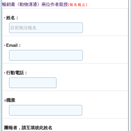
暢銷書《動物溝通》兩位作者親授
(報名截止)
姓名：
*
Email：
*
行動電話：
*
職業
※
團報者，請互填彼此姓名