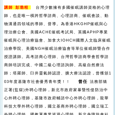
講師 彭渤程
台灣少數擁有多國催眠講師資格的心理
師，也是唯一橫跨哲學諮商、心理諮商、催眠會談、動
物溝通四領域的導師、督導。為香港HKGHP催眠與心
理治療公會、美國ACHE催眠考試局、英國APHP專業
催眠與心理治療協會、加拿大IOHCH國際人文臨床催眠
治療學院、美國NGH催眠治療協會等單位催眠師暨合作
授證講師。高考諮商心理師、台灣哲學諮商學會哲學諮
商師培訓完成、中國二級心理諮詢師、高級自然療法
師；塔羅師、臼井靈氣師認證、擴大療法認證，曾獲頒1
曾任
03年度基隆市社會優秀青年獎！！
法務部矯
正署(監獄)外聘心理師，新北市政府家暴暨性侵防治中
心外聘心理師，基隆市政府輔諮中心外聘心理師，龍華
科技大學外聘心理師，國立基商外聘心理師，國立瑞工
外聘心理師，國教署專業巡迴心理師，新北身障協會社