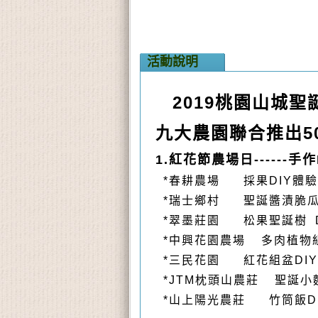
活動說明
2019桃園山城
九大農園聯合推出5
1.紅花節農場日------手作
*
春耕農場
採果
DIY
體驗
*瑞士鄉村
聖誕醬漬脆瓜
*翠墨莊園 松果聖誕樹
D
*
中興花園農場
多肉植物
*三民花園 紅花組盆DIY
*
JTM
枕頭山農莊
聖誕小
*
山上陽光農莊 竹筒飯D