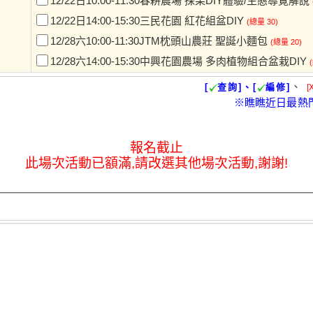
12/22日10:00-11:30春耕農場 採果DIY體驗/生態導覽解說
12/22日14:00-15:30三民花園 紅花組盆DIY
(總量 30)
12/28六10:00-11:30JTM枕頭山農莊 聖誕小麵包
(總量 20)
12/28六14:00-15:30中興花園農場 多肉植物組合盆栽DIY
、
[
查詢]、[
編修]
[
※瞧瞧近日最熱
報名截止
此場次活動已額滿,請改選其他場次活動,謝謝!