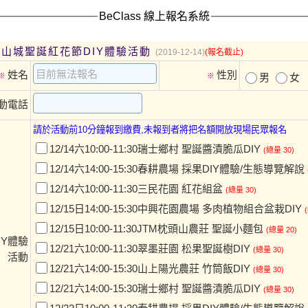
BeClass 線上報名系統
桃園山城聖誕紅花節DIY體驗活動
(2019-12-14)
(報名截止)
姓名
性別
※
※
男
女
動電話
請於活動前10分鐘報到繳費,未報到者將把名額開放現場民眾報名
12/14六10:00-11:30瑞士鄉村 聖誕醬漬脆瓜DIY
(總量 30)
12/14六14:00-15:30春耕農場 採果DIY體驗/生態導覽解說
12/14六10:00-11:30三民花園 紅花組盆
(總量 30)
12/15日14:00-15:30中興花園農場 多肉植物組合盆栽DIY
12/15日10:00-11:30JTM枕頭山農莊 聖誕小麵包
(總量 20)
IY體驗
12/21六10:00-11:30翠墨莊園 松果聖誕樹DIY
(總量 30)
活動
12/21六14:00-15:30山上陽光農莊 竹筒飯DIY
(總量 30)
12/21六14:00-15:30瑞士鄉村 聖誕醬漬脆瓜DIY
(總量 30)