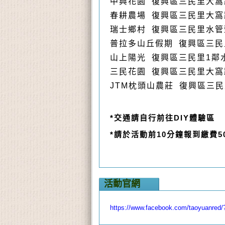
中興花園
復興區三民里大窩
春耕農場
復興區三民里大窩
瑞士鄉村
復興區三民里水管
普拉多山丘假期
復興區三民
山上陽光
復興區三民里
1
鄰
三民花園
復興區三民里大窩
JTM
枕頭山農莊
復興區三民里
*交通請自行前往
DIY
體驗區
*請於活動前
10
分鐘報到繳費5
活動官網
https://www.facebook.com/taoyuanred