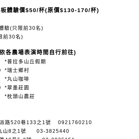
板體驗價$50/杯(原價
$130-170/杯)
)
體驗(只限前30名)
前30名)
請依各農場表演時間自行前往)
0 *
普拉多山丘假期
00 *瑞士鄉村
00 *丸山咖啡
5:00 *翠墨莊園
00 *枕頭山農莊
520巷133之1號 0921760210
丸山
8
之
1
號 03-3825440