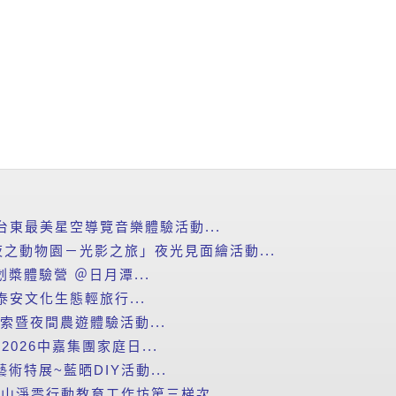
台東最美星空導覽音樂體驗活動...
之動物園－光影之旅」夜光見面繪活動...
划槳體驗營 ＠日月潭...
泰安文化生態輕旅行...
探索暨夜間農遊體驗活動...
2026中嘉集團家庭日...
藝術特展~藍晒DIY活動...
里山淨零行動教育工作坊第三梯次...