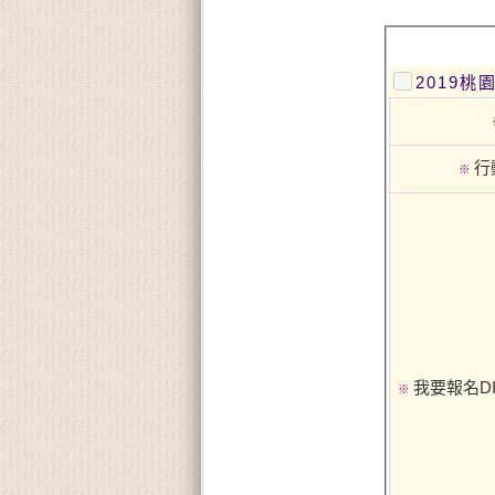
2019
行
※
我要報名D
※