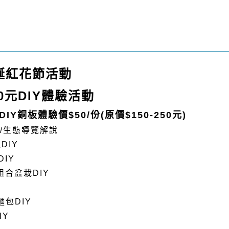
聖誕紅花節活動
0元DIY體驗活動
DIY銅板體驗價$50/份(原價$150-250元)
/
生態導覽解說
DIY
IY
組合盆栽
DIY
麵包DIY
IY