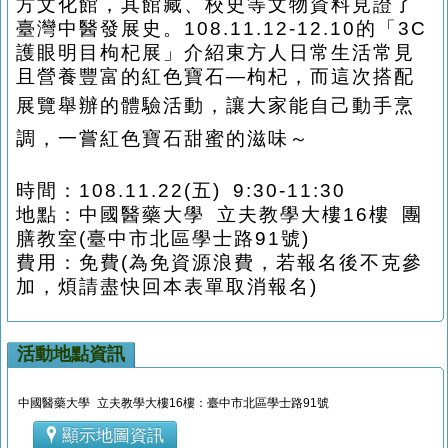
方文化館，
其館藏、校史等文物資料見證了
臺灣中醫發展史。108.11.12-12.10的「
3C
護眼明目枸杞
展
」介紹
東方人日常生活常見
且營養豐富的紅色寶石—枸杞
，而這次搭配
展覽舉辦的體驗活動，
讓大家能自己動手烹
調，一嘗紅色寶石甜蜜的滋味～
時間：108.11.22(五) 9:30-11:30
地點：中國醫藥大學 立夫教學大樓16樓 團
膳教室
(臺中市北區學士路91號)
費用：免費(為免資源浪費，若報名後不克參
加，煩請盡快回本表單取消報名)
活動地點資訊
中國醫藥大學 立夫教學大樓16樓：臺中市北區學士路91號
顯示地圖資訊