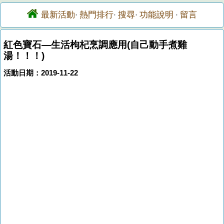
最新活動
熱門排行
搜尋
功能說明
留言
·
·
·
·
紅色寶石—生活枸杞烹調應用(自己動手煮雞
湯！！！)
活動日期：2019-11-22