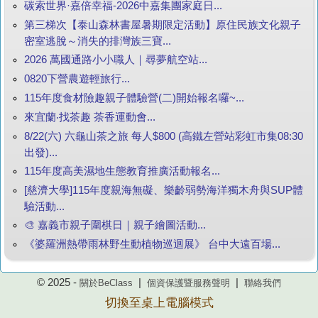
碳索世界·嘉倍幸福-2026中嘉集團家庭日...
第三梯次【泰山森林書屋暑期限定活動】原住民族文化親子
密室逃脫～消失的排灣族三寶...
2026 萬國通路小小職人｜尋夢航空站...
0820下營農遊輕旅行...
115年度食材險趣親子體驗營(二)開始報名囉~...
來宜蘭‧找茶趣 茶香運動會...
8/22(六) 六龜山茶之旅 每人$800 (高鐵左營站彩虹市集08:30
出發)...
115年度高美濕地生態教育推廣活動報名...
[慈濟大學]115年度親海無礙、樂齡弱勢海洋獨木舟與SUP體
驗活動...
🎨 嘉義市親子圍棋日｜親子繪圖活動...
《婆羅洲熱帶雨林野生動植物巡迴展》 台中大遠百場...
© 2025 -
|
|
關於BeClass
個資保護暨服務聲明
聯絡我們
切換至桌上電腦模式