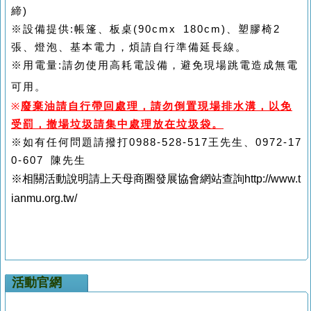
締)
※設備提供:帳篷、板桌(90cmx 180cm)、塑膠椅2
張、燈泡、基本電力，煩請自行準備延長線。
※用電量:請勿使用高耗電設備，避免現場跳電造成無電
可用。
※
廢棄油請自行帶回處理，請勿倒置現場排水溝，以免
受罰，撤場垃圾請集中處理放在垃圾袋。
※如有任何問題請撥打0988-528-517王先生、0972-17
0-607 陳先生
※相關活動說明請上天母商圈發展協會網站查詢http://www.t
ianmu.org.tw/
活動官網