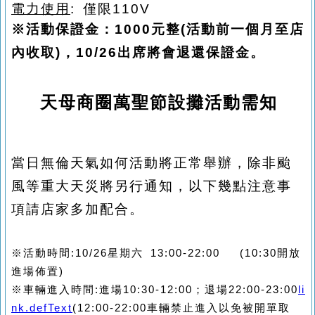
電力使用
:
僅限110V
※活動保證金：1000元整(活動前一個月至店
內收取)，10/26出席將會退還保證金。
天母商圈萬聖節設攤活動需知
當日無倫天氣如何活動將正常舉辦，除非颱
風等重大天災將另行通知，以下幾點注意事
項請店家多加配合。
※活動時間:10/26星期六 13:00-22:00 (10:30開放
進場佈置)
※車輛進入時間:進場10:30-12:00；退場22:00-23:00
li
nk.defText
(12:00-22:00車輛禁止進入以免被開單取