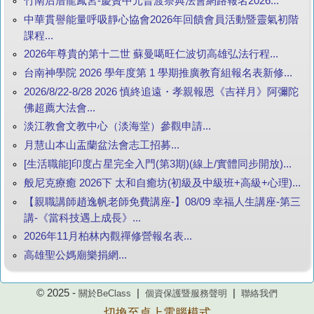
竹南后厝龍鳳宮-慶贊中元普渡祭典法會網路報名2026...
中華貫譽能量呼吸靜心協會2026年回饋會員活動暨靈氣初階
課程...
2026年尊貴的第十二世 蘇曼噶旺仁波切高雄弘法行程...
台南神學院 2026 學年度第 1 學期推廣教育組報名表新修...
2026/8/22-8/28 2026 慎終追遠・孝親報恩《吉祥月》阿彌陀
佛超薦大法會...
淡江教會文教中心（淡海堂）參觀申請...
月慧山本山盂蘭盆法會志工招募...
[生活職能]印度占星完全入門(第3期)(線上/實體同步開放)...
般尼克療癒 2026下 太和自癒坊(初級及中級班+高級+心理)...
【親職講師趙逸帆老師免費講座-】08/09 幸福人生講座-第三
講-《當科技遇上成長》...
2026年11月柏林內觀禪修營報名表...
高雄聖公媽廟樂捐網...
© 2025 -
|
|
關於BeClass
個資保護暨服務聲明
聯絡我們
切換至桌上電腦模式