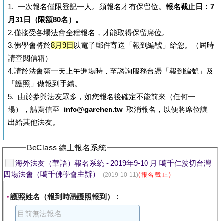
1. 一次報名僅限登記一人。須報名才有保留位。
報名截止日：7
月31日（限額80名）。
2.僅接受各場法會全程報名，才能取得保留席位。
3.佛學會將於
8月9日
以電子郵件寄送「報到編號」給您。（屆時
請查閱信箱）
4.請於法會第一天上午進場時，至諮詢服務台憑「報到編號」及
「護照」做報到手續。
5. 由於參與法友眾多，如您報名後確定不能前來（任何一
場），請寫信至
info@garchen.tw
取消報名，以便將席位讓
出給其他法友。
BeClass 線上報名系統
海外法友（華語）報名系統 - 2019年9-10 月 噶千仁波切台灣
四場法會（噶千佛學會主辦）
(2019-10-11)
(報名截止)
護照姓名（報到時憑護照報到）：
*