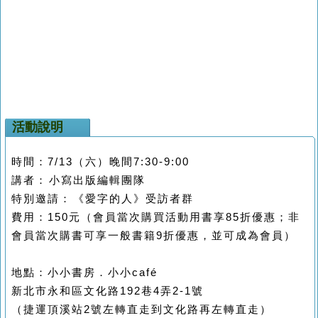
活動說明
時間：
7/13
（六）晚間
7:30-9:00
講者：小寫出版編輯團隊
特別邀請：《愛字的人》受訪者群
費用：
150
元（會員當次購買活動用書享85折優惠；非
會員當次購書可享一般書籍9折優惠，並可成為會員）
地點：小小書房．小小café
新北市永和區文化路192巷4弄2-1號
（捷運頂溪站2號左轉直走到文化路再左轉直走）