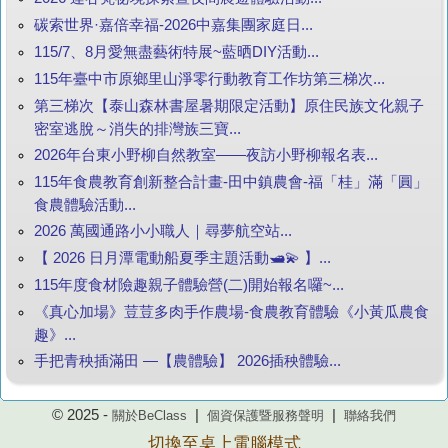
碳索世界·嘉倍幸福-2026中嘉集團家庭日...
115/7、8月愛無盡藝術特展~藍晒DIY活動...
115年臺中市原鄉里山淨零行動教育工作坊第三梯次...
第三梯次【泰山森林書屋暑期限定活動】原住民族文化親子
密室逃脫～消失的排灣族三寶...
2026年台東小野柳自然教室——夜訪小野柳報名表...
115年食農教育創新整合計畫-田中鎮農會-福「桂」滿「圓」
食農體驗活動...
2026 萬國通路小小職人｜尋夢航空站...
【 2026 日月潭電動船夏季主題活動🛥️💫 】...
115年度食材險趣親子體驗營(二)開始報名囉~...
《真心加場》荳荳多肉手作農場-食農教育體驗《小黃瓜農食
趣》...
手把青秧插滿田 —【農體驗】 2026插秧體驗...
© 2025 -
|
|
關於BeClass
個資保護暨服務聲明
聯絡我們
切換至桌上電腦模式