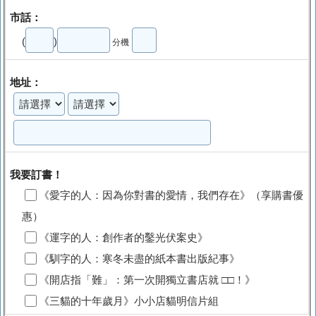
市話：
(
)
分機
地址：
我要訂書！
《愛字的人：因為你對書的愛情，我們存在》（享購書優
惠）
《運字的人：創作者的鑿光伏案史》
《馴字的人：寒冬未盡的紙本書出版紀事》
《開店指「難」：第一次開獨立書店就 □□！》
《三貓的十年歲月》小小店貓明信片組