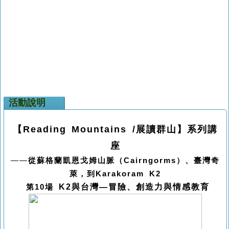
活動說明
【
Reading Mountains /
展讀群山】系列講
座
――
從蘇格蘭凱恩戈姆山脈（
Cairngorms
）、臺灣奇
萊，到
Karakoram K2
K2
與台灣
―
冒險、創造力與情感教育
第10場