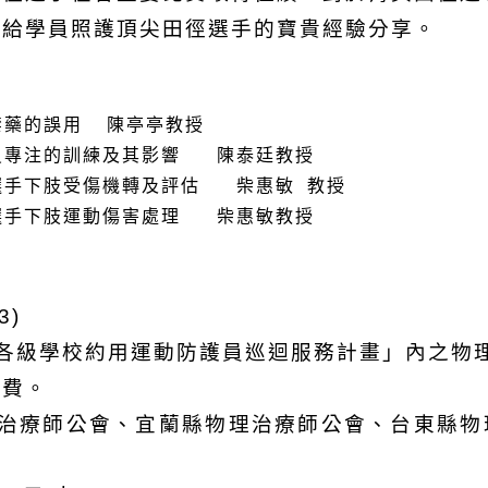
帶給學員照護頂尖田徑選手的寶貴經驗分享。
禁
藥
的
誤
用
陳
亭亭
教授
員專
注的
訓練
及其影
響
陳
泰廷
教授
選
手下肢受
傷機轉
及
評
估
柴惠敏
教授
選
手下肢
運動傷
害
處
理
柴惠敏
教授
3)
各級學校約用運動防護員巡迴服務計畫」內之物
免費。
治療師公會、宜蘭縣物理治療師公會、台東縣物理