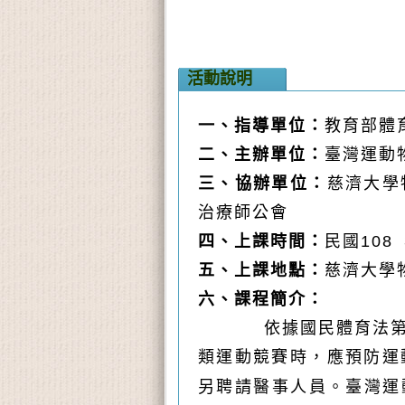
活動說明
一、指導單位：
教育部體
二、主辦單位：
臺灣運動
三、協辦單位：
慈濟大學
治療師公會
四、上課時間：
民國108 
五、上課地點：
慈濟大學
六、課程簡介：
依據國民體育法
類運動競賽時，應預防運
另聘請醫事人員。臺灣運