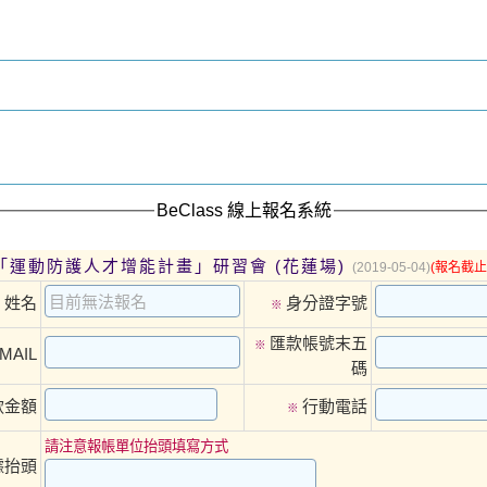
BeClass 線上報名系統
度「運動防護人才增能計畫」研習會 (花蓮場)
(2019-05-04)
(報名截止
姓名
身分證字號
※
※
匯款帳號末五
※
MAIL
碼
款金額
行動電話
※
請注意報帳單位抬頭填寫方式
據抬頭