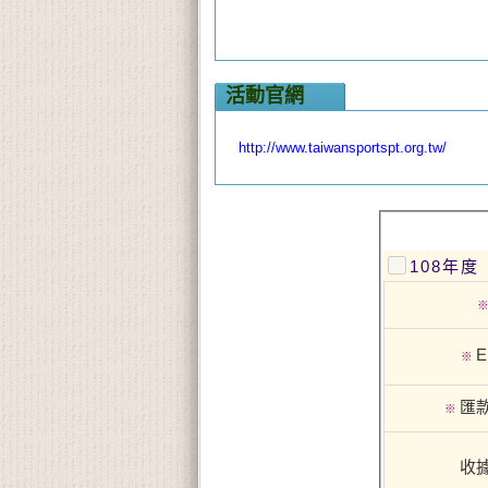
活動官網
http://www.taiwansportspt.org.tw/
108年
E
※
匯
※
收