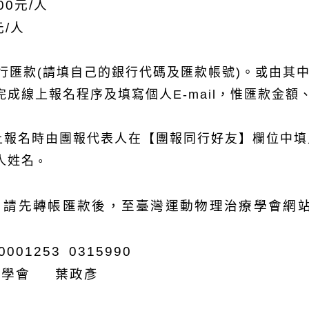
00元/人
元/人
行匯款(請填自己的銀行代碼及匯款帳號)。或由其中
成線上報名程序及填寫個人E-mail，惟匯款金
上報名時由團報代表人在【團報同行好友】欄位中
人姓名
。
，請先轉帳匯款後，至臺灣運動物理治療學會網
01253 0315990
療學會 葉政彥