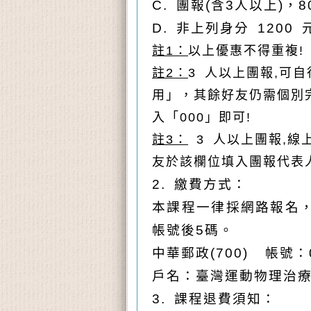
C.
團報(含3人以上)，8
D.
非上列身分 1200 
註1：
以上優惠不得重複!
註2：
3
人以上團報,可自
用」，其餘好友仍需個別完
入「000」即可!
註3：
3
人以上團報,線
友於該欄位填入團報代表
2.
繳費方式：
本課程一律採網路報名
帳號後5碼。
中華郵政(700) 帳號：00
戶名：臺灣運動物理治
3.
課程退費須知：