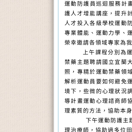
運動防護員巡迴服務計畫
護人才增能講座，提升
人才投入各級學校運動
專業體能、運動力學、
榮幸邀請各領域專家為
上午課程分別為
禁藥主題聘請國立宜蘭
照，專精於運動禁藥領
解析運動員要如何避免
境下，些微的心理狀況
導計畫運動心理諮商師
理素質的方法，協助本
下午運動防護主
理治療師，協助過多位