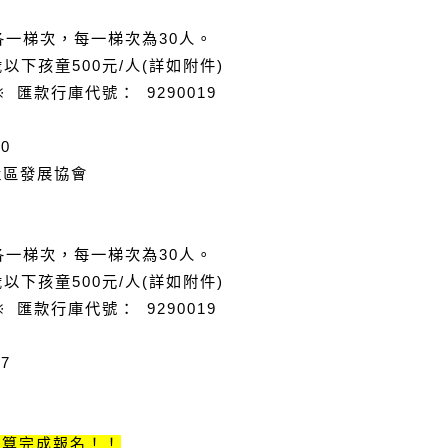
各一梯次，每一梯次為
30
人。
歲以下孩童
500
元
/
人
(
詳如附件
)
※
匯款行庫代號：
9290019
-0
社區發展協會
各一梯次，每一梯次為
30
人。
歲以下孩童
500
元
/
人
(
詳如附件
)
※
匯款行庫代號：
9290019
-7
才算完成報名！！