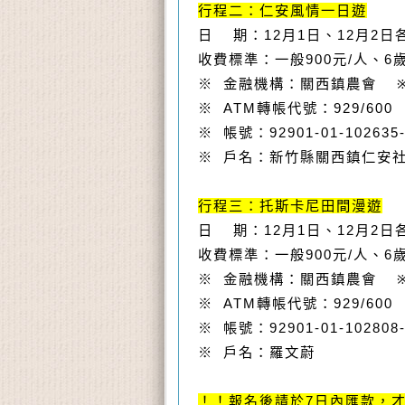
行程二：仁安風情一日遊
日
期：
12
月
1
日、
12
月
2
日
收費標準：一般
900
元
/
人、
6
※
金融機構：關西鎮農會
※
ATM
轉帳代號：
929/600
※
帳號：
92901-01-102635
※
戶名：新竹縣關西鎮仁安
行程三：托斯卡尼田間漫遊
日
期：
12
月
1
日、
12
月
2
日
收費標準：一般
900
元
/
人、
6
※
金融機構：關西鎮農會
※
ATM
轉帳代號：
929/600
※
帳號：
92901-01-102808
※
戶名：羅文蔚
！！報名後請於
7
日內匯款，