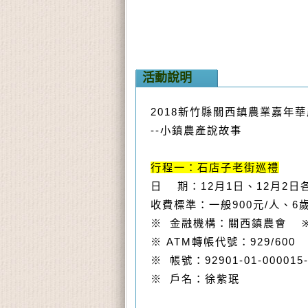
活動說明
2018
新竹縣關西鎮農業嘉年華
--
小鎮農產說故事
行程一：石店子老街巡禮
日
期：
12
月
1
日、
12
月
2
日
收費標準：一般
900
元
/
人、
6
※
金融機構：關西鎮農會
※
ATM
轉帳代號：
929/600
※
帳號：
92901-01-000015
※
戶名：徐紫珉