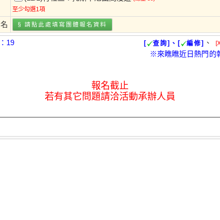
至少勾選1項
報名
§ 請點此處填寫
團體報名
資料
：19
、
[
查詢]、[
編修]
[
※來瞧瞧近日熱門的
報名截止
若有其它問題請洽活動承辦人員