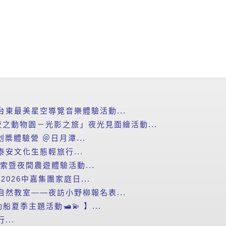
台東最美星空導覽音樂體驗活動...
之動物園－光影之旅」夜光見面繪活動...
划槳體驗營 ＠日月潭...
泰安文化生態輕旅行...
探索暨夜間農遊體驗活動...
2026中嘉集團家庭日...
自然教室——夜訪小野柳報名表...
船夏季主題活動🛥️💫 】...
...