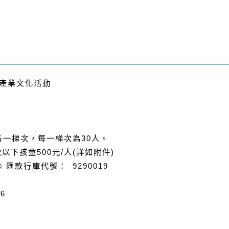
產業文化活動
各一梯次，每一梯次為
30
人。
歲以下孩童
500
元
/
人
(
詳如附件
)
※
匯款行庫代號：
9290019
-6