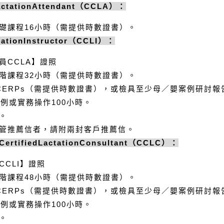
ctationAttendant
（
CCLA
）：
礎課程
16
小時（需提供時數證書）。
tationInstructor
（
CCLI
）：
員
CCLA
】證照
階課程
32
小時（需提供時數證書）。
CERPs
（需提供時數證書），或檢具至少母／嬰案例研討報
0
例或實務操作
100
小時。
。
管推薦信者，請附兩封客戶推薦信。
CertifiedLactationConsultant
（
CCLC
）：
CCLI
】證照
階課程
48
小時（需提供時數證書）。
CERPs
（需提供時數證書），或檢具至少母／嬰案例研討報
0
例或實務操作
100
小時。
。