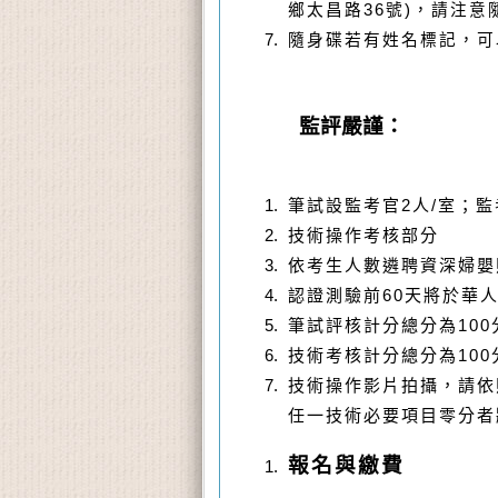
鄉太昌路36號)，請注
隨身碟若有姓名標記，可
監評嚴謹：
筆試設監考官
2
人
/
室；監
技術操作考核部分
依考生人數遴聘資深婦嬰
認證測驗前
60
天將於華
筆試評核計分總分為
100
技術考核計分總分為
100
技術操作影片拍攝，請依
任一技術必要項目零分者
報名與繳費