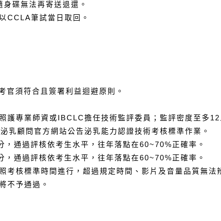
意隨身碟無法再寄送退還。
以CCLA筆試當日取回。
考官須符合且簽署利益迴避原則。
照護專業師資或
IBCLC
擔任技術監評委員；監評密度至多
12
人泌乳顧問官方網站公告泌乳能力認證技術考核標準作業。
分，通過評核依考生水平，往年落點在
60~70%
正確率。
分，通過評核依考生水平，往年落點在
60~70%
正確率。
照考核標準時間進行，超過規定時間、影片及音量品質無法
將不予通過。