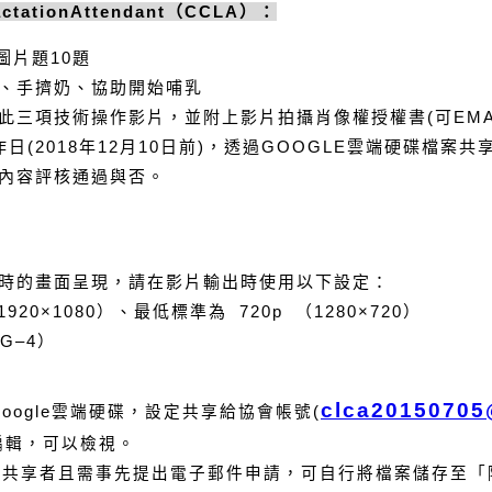
ctationAttendant
（
CCLA
）：
圖片題
10
題
、手擠奶、協助開始哺乳
此三項技術操作影片，並附上影片拍攝肖像權授權書
(可EM
作日
(2018
年
12
月
10
日前
)
，透過GOOGLE雲端硬碟檔案共
內容評核通過與否。
時的畫面呈現，請在影片輸出時使用以下設定：
1920×1080
）、最低標準為
720p
（
1280×720
）
G–4
）
clca20150705
oogle雲端硬碟，設定共享給協會帳號(
編輯，可以檢視。
端硬碟共享者且需事先提出電子郵件申請，可自行將檔案儲存至