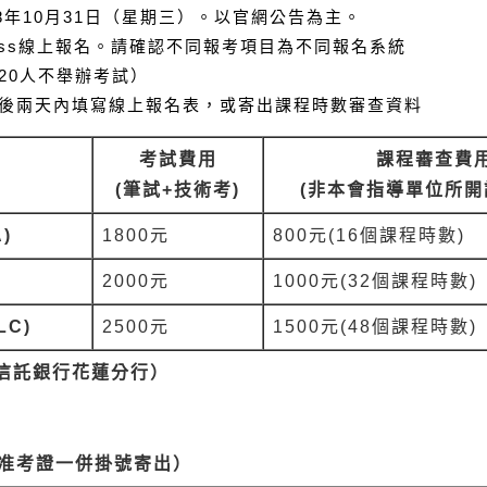
8
年
10
月
31
日（星期三）。以官網公告為主。
ss
線上報名。請確認不同報考項目為不同報名系統
20
人不舉辦考試）
後兩天內填寫線上報名表，或寄出課程時數審查資料
考試費用
課程審查費
(筆試+技術考)
(非本會指導單位所開
)
1800
元
800
元
(16
個課程時數
)
2000
元
1000
元
(32
個課程時數
)
LC)
2500
元
1500
元
(48
個課程時數
)
信託銀行花蓮分行）
准考證一併掛號寄出）