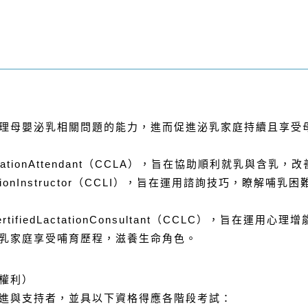
理母嬰泌乳相關問題的能力，進而促進泌乳家庭持續且享受
ationAttendant
（
CCLA
），旨在協助順利就乳與含乳，改
ionInstructor
（
CCLI
），旨在運用諮詢技巧，瞭解哺乳困
rtifiedLactationConsultant
（
CCLC
），旨在運用心理增
乳家庭享受哺育歷程，滋養生命角色。
權利）
進與支持者，並具以下資格得應各階段考試：