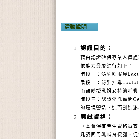
活動說明
認證目的：
藉由認證確保專業人員處
依能力分層進行如下：
階段一
：
泌乳照服員
Lact
階段二
：
泌乳指導
Lactat
而鼓勵授乳婦女持續哺乳
階段三
：
認證泌乳顧問
Ce
的環境營造，進而創造泌
應試資格：
（本會保有考生資格審查
凡認同母乳哺育保護、促