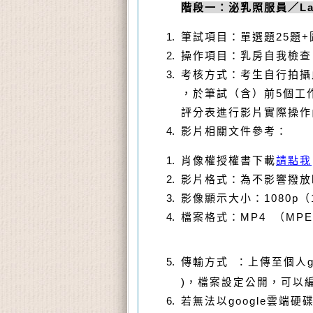
階段一：泌乳照服員／
La
筆試項目：單選題
25
題
+
操作項目：乳房自我檢查
考核方式：考生自行拍攝
，於筆試（含）前
5
個工
評分表進行影片實際操作
影片相關文件參考：
肖像權授權書下載
請點我
影片格式：為不影響撥放
影像顯示大小：
1080p
（
檔案格式：
MP4
（
MPE
傳輸方式
：上傳至個人g
)
，檔案設定公開，可以
若無法以google雲