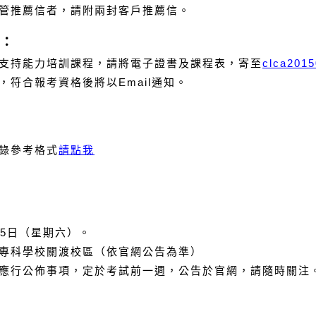
管推薦信者，請附兩封客戶推薦信。
：
支持能力培訓課程，請將電子證書及課程表，寄至
clca201
，符合報考資格後將以
Email
通知。
錄參考格式
請點我
5
日（星期六）。
專科學校關渡校區（依官網公告為準）
應行公佈事項，定於考試前一週，公告於官網，請隨時關注