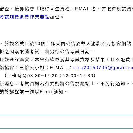
審查，接獲協會『取得考生資格』
EMAIL
者，方取得應試資
考試規費退費作業要點
辦理。
，於報名截止後
10
個工作天內公告於華人泌乳顧問協會網站
拒之因素取消考試，將另行公告考試日期。
且經查證屬實，本會有權取消其考試資格及結果，且不退費
絡協會：王怡云
小姐；
E-MAIL
：
clca20150705@gmail.c
5
（上班時間
08:30~12:30
；
13:30~17:30
）
新消息，考試資訊若有異動將公告於網站上，不另行通知。
請於認證前一週以
Email
通知。