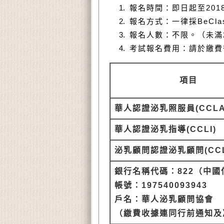
報名時間：即日起至
201
報名方式：一律採
BeCla
報名人數：不限。（未滿
考試報名費用：請於繳費
項目
華人認證泌乳照服員
(CCLA
華人認證泌乳指導
(CCLI)
泌乳顧問認證泌乳顧問
(CC
銀行名稱代碼：
822
（中國
帳號：
197540093943
戶名：華人泌乳顧問協會
（繳費收據連同行前通知及