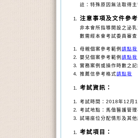
註：特殊原因無法取得主
注意事項及文件參考
非本會所指導開設之泌乳
數需經本會考試委員審查
母親個案參考範例
請點我
嬰兒個案參考範例
請點我
實務案例或操作時數之記
推薦信參考格式
請點我
考試資訊：
考試時間
：
2018
年
12
月
1
考試地點：
馬偕醫護管理
試場座位分配情形及其他
考試項目：