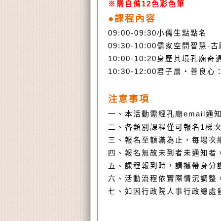
※
需自備
12
色彩色筆
●課程內容
09:00-09:30
小儒生點點名
09:30-10:00
儒家空間智慧
-
古
10:00-10:20
身歷其境孔廟奇
10:30-12:00
君子扇‧善良心
注意事項
一、本活動需經孔廟
email
通
二、各類別課程僅可報名
1
梯
三、報名至額滿為止，每場次
四、報名無故未到者未通知者
五、課程報到時，請攜帶身分
六、活動流程依實際情況調整
七、如因行政院人事行政總處