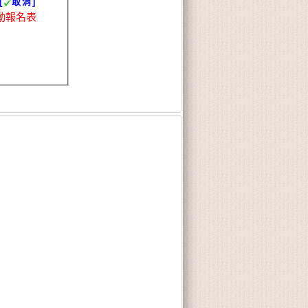
[
取消]
動報名表