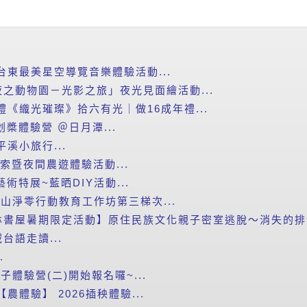
台東最美星空導覽音樂體驗活動...
之動物園－光影之旅」夜光見面繪活動...
禮《織光璀璨》拾六有光｜做16成年禮...
划槳體驗營 ＠日月潭...
平溪小旅行...
探索暨夜間農遊體驗活動...
藝術特展~藍晒DIY活動...
里山淨零行動教育工作坊第三梯次...
書屋暑期限定活動】原住民族文化親子密室逃脫～消失的排灣
台語走讀...
.
子體驗營(二)開始報名囉~...
農體驗】 2026插秧體驗...