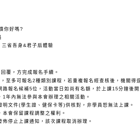
蹟你好嗎
?
遇
：三省吾身
&
君子扇體驗
知回覆，方完成報名手續。
次，至多可報名
2
種類別課程
，若重複報名經查核後，機關得
網路報名候補
5
位，活動當日如尚有名額，於上課
15
分鐘後開
，
1
年內無法參與本會辦理之相關活動。
證明文件
(
學生證、健保卡等
)
供核對
，非學員恕無法上課
。
，本會保留課程調整之權利。
發佈停止上課通知，該次課程取消辦理。