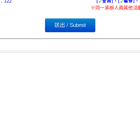
122
[
查詢]、[
編修]、
※同一承辦人員其他活