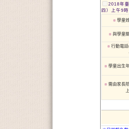
2018
四）上午9時
學童
※
與學童
※
行動電話
※
學童出生
※
需由家長
※