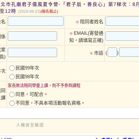
年臺北市孔廟君子儒風夏令營-「君子扇‧善良心」第7梯次：8
至12時
(2018-08-23)
(報名截止)
姓名
陪同者姓名
※
EMAIL(寄發通
※
關係
知，請填寫正確)
(家
(
)
市話
※
長)
民國99年次
年次
民國98年次
家長無法陪同學童上課，則不予參與課程
陪同
同意，可配合。
上課
不同意，不具本項活動報名資格。
人機安全驗證