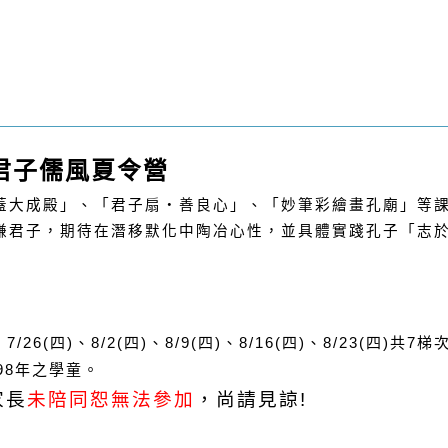
君子儒風夏令營
蓋大成殿」、「君子扇
‧
善良心」、「妙筆彩繪畫孔廟」等
謙君子，期待在潛移默化中陶冶心性，並具體實踐孔子「志
：
、
7/26(
四
)
、
8/2(
四
)
、
8/9(
四
)
、
8/16(
四
)
、
8/23(
四
)
共
7
梯
98
年之學童。
家長
未陪同恕無法參加
，尚請見諒
!