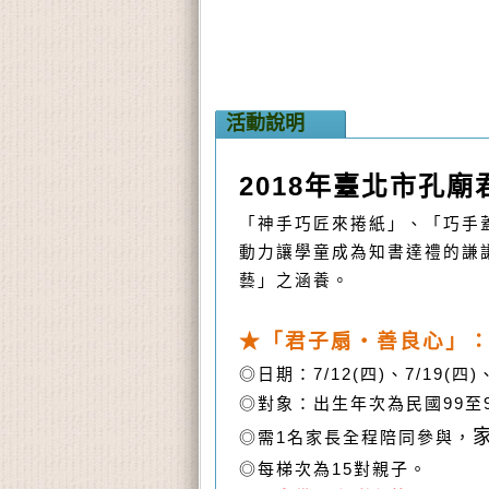
活動說明
2018
年臺北市孔廟
「神手巧匠來捲紙」、「巧手
動力讓學童成為知書達禮的謙
藝」之涵養。
★「君子扇‧善良心」
◎日期：
7/12(
四
)
、
7/19(
四
)
◎對象：出生年次為民國
99
至
◎需
1
名家長全程陪同參與，
◎每梯次為
15
對親子。