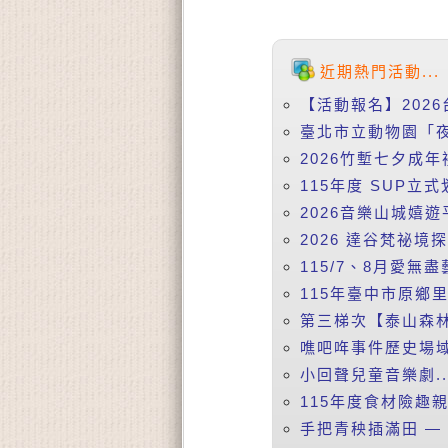
近期熱門活動...
【活動報名】2026
臺北市立動物園「夜
2026竹塹七夕成年
115年度 SUP立式
2026音樂山城嬉遊
2026 達谷梵祕境
115/7、8月愛無盡
115年臺中市原鄉
第三梯次【泰山森林
噍吧哖事件歷史場域
小回聲兒童音樂劇..
115年度食材險趣親
手把青秧插滿田 —【