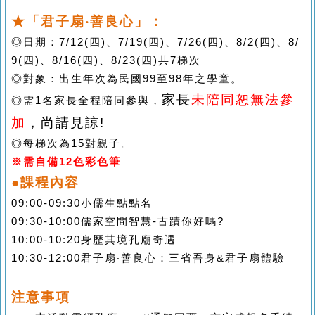
★「君子扇‧善良心」：
◎日期：
7/12(
四
)
、
7/19(
四
)
、
7/26(
四
)
、
8/2(
四
)
、
8/
9(
四
)
、
8/16(
四
)
、
8/23(
四
)
共
7
梯次
◎對象：出生年次為民國
99
至
98
年之學童。
家長
未陪同恕無法參
◎需
1
名家長全程陪同參與，
加
，尚請見諒
!
◎每梯次為
15
對親子。
※
需自備
12
色彩色筆
●課程內容
09:00-09:30
小儒生點點名
09:30-10:00
儒家空間智慧
-
古蹟你好嗎
?
10:00-10:20
身歷其境孔廟奇遇
10:30-12:00
君子扇‧善良心：三省吾身
&
君子扇體驗
注意事項