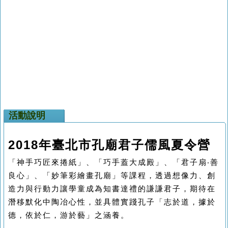
活動說明
2018
年臺北市孔廟君子儒風夏令營
「神手巧匠來捲紙」、「巧手蓋大成殿」、「君子扇
‧
善
良心」、「妙筆彩繪畫孔廟」等課程，透過想像力、創
造力與行動力讓學童成為知書達禮的謙謙君子，期待在
潛移默化中陶冶心性，並具體實踐孔子「志於道，據於
德，依於仁，游於藝」之涵養。