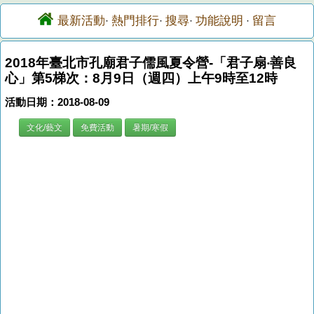
最新活動
熱門排行
搜尋
功能說明
留言
·
·
·
·
2018年臺北市孔廟君子儒風夏令營-「君子扇‧善良
心」第5梯次：8月9日（週四）上午9時至12時
活動日期：2018-08-09
文化/藝文
免費活動
暑期/寒假