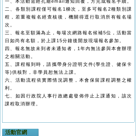
一、本活動需經孔廟
email
通知回覆，方完成報名手續。
二、各類別課程僅可報名
1
梯次，至多可報名
2
種類別課
程
，若重複報名經查核後，機關得逕行取消所有報名場
次。
三、報名至額滿為止，每場次網路報名候補
5
位，活動當
日如尚有名額，於上課
15
分鐘後開放現場報名參加。
四、報名無故未到者未通知者，
1
年內無法參與本會辦理
之相關活動。
五、課程報到時，請攜帶身分證明文件
(
學生證、健保卡
等
)
供核對
，非學員恕無法上課
。
六、活動流程依實際情況調整，本會保留課程調整之權
利。
七、如因行政院人事行政總處發佈停止上課通知，該次
課程取消辦理。
活動官網