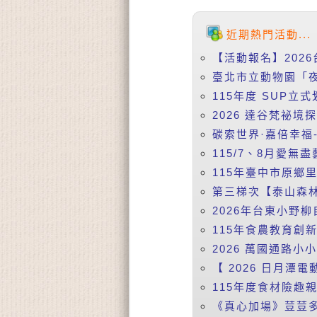
近期熱門活動...
【活動報名】2026
臺北市立動物園「夜
115年度 SUP立式
2026 達谷梵祕境
碳索世界·嘉倍幸福-
115/7、8月愛無盡
115年臺中市原鄉
第三梯次【泰山森林
2026年台東小野柳
115年食農教育創
2026 萬國通路小
【 2026 日月潭電動
115年度食材險趣親
《真心加場》荳荳多