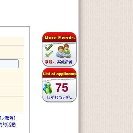
75
[
取消]
門的活動