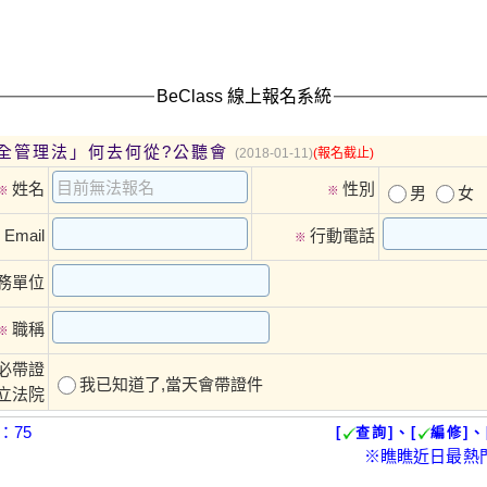
BeClass 線上報名系統
全管理法」何去何從?公聽會
(2018-01-11)
(報名截止)
姓名
性別
※
※
男
女
Email
行動電話
※
※
務單位
職稱
※
必帶證
我已知道了,當天會帶證件
立法院
：75
[
查詢]、[
編修]、
※瞧瞧近日最熱