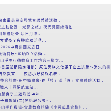
台東最美星空導覽音樂體驗活動...
之動物園－光影之旅」夜光見面繪活動...
划槳體驗營 ＠日月潭...
探索暨夜間農遊體驗活動...
2026中嘉集團家庭日...
藝術特展~藍晒DIY活動...
里山淨零行動教育工作坊第三梯次...
書屋暑期限定活動】原住民族文化親子密室逃脫～消失的排灣
自然教室——夜訪小野柳報名表...
新整合計畫-田中鎮農會-福「桂」滿「圓」食農體驗活動...
小職人｜尋夢航空站...
船夏季主題活動🛥️💫 】...
子體驗營(二)開始報名囉~...
肉手作農場-食農教育體驗《小黃瓜農食趣》...