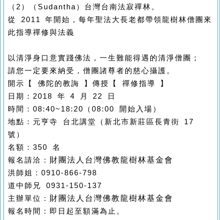
（2）（Sudantha）台灣台南法寂禪林。
從 2011 年開始，每年聖法大長老都帶領龍樹林僧團來
此指導禪修與法義
以清淨身口意實踐佛法，一生難能得遇的清淨僧團；
請您一定要來納受，僧團諸尊者的慈心攝護。
開示【 佛陀的教誨 】
傳授【 禪修指導 】
日期：2018 年 4 月 22 日
時間：08:40~18:20（08:00 開始入場）
地點：元亨寺 台北講堂（新北市新莊區長青街 17
號）
名額：350 名
財團法人台灣佛教龍樹林基金會
報名請洽：
洪師姐：0910-866-798
道中師兄 0931-150-137
財團法人台灣佛教龍樹林基金會
主辦單位：
報名時間：即日起至額滿為止。