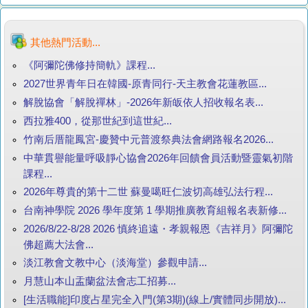
其他熱門活動...
《阿彌陀佛修持簡軌》課程...
2027世界青年日在韓國-原青同行-天主教會花蓮教區...
解脫協會「解脫禪林」-2026年新皈依人招收報名表...
西拉雅400，從那世紀到這世紀...
竹南后厝龍鳳宮-慶贊中元普渡祭典法會網路報名2026...
中華貫譽能量呼吸靜心協會2026年回饋會員活動暨靈氣初階
課程...
2026年尊貴的第十二世 蘇曼噶旺仁波切高雄弘法行程...
台南神學院 2026 學年度第 1 學期推廣教育組報名表新修...
2026/8/22-8/28 2026 慎終追遠・孝親報恩《吉祥月》阿彌陀
佛超薦大法會...
淡江教會文教中心（淡海堂）參觀申請...
月慧山本山盂蘭盆法會志工招募...
[生活職能]印度占星完全入門(第3期)(線上/實體同步開放)...