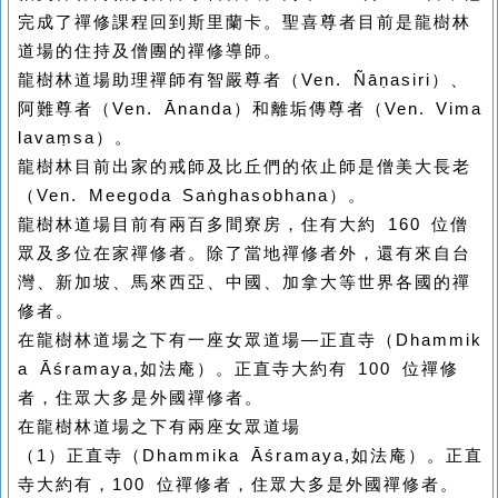
完成了禪修課程回到斯里蘭卡。聖喜尊者目前是龍樹林
道場的住持及僧團的禪修導師。
龍樹林道場助理禪師有智嚴尊者（Ven. Ñāṇasiri）、
阿難尊者（Ven. Ānanda）和離垢傳尊者（Ven. Vima
lavaṃsa）。
龍樹林目前出家的戒師及比丘們的依止師是僧美大長老
（Ven. Meegoda Saṅghasobhana）。
龍樹林道場目前有兩百多間寮房，住有大約 160 位僧
眾及多位在家禪修者。除了當地禪修者外，還有來自台
灣、新加坡、馬來西亞、中國、加拿大等世界各國的禪
修者。
在龍樹林道場之下有一座女眾道場—正直寺（Dhammik
a Āśramaya,如法庵）。正直寺大約有 100 位禪修
者，住眾大多是外國禪修者。
在龍樹林道場之下有兩座女眾道場
（1）正直寺（Dhammika Āśramaya,如法庵）。正直
寺大約有，100 位禪修者，住眾大多是外國禪修者。