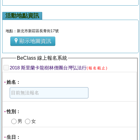
活動地點資訊
地點：新北市新莊區長青街17號
顯示地圖資訊
BeClass 線上報名系統
2018 斯里蘭卡龍樹林僧團台灣弘法行
(報名截止)
姓名：
*
性別：
*
男
女
生日：
*