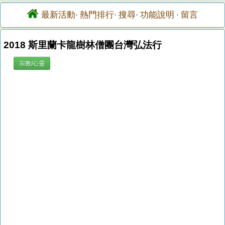
最新活動
熱門排行
搜尋
功能說明
留言
·
·
·
·
2018 斯里蘭卡龍樹林僧團台灣弘法行
宗教/心靈