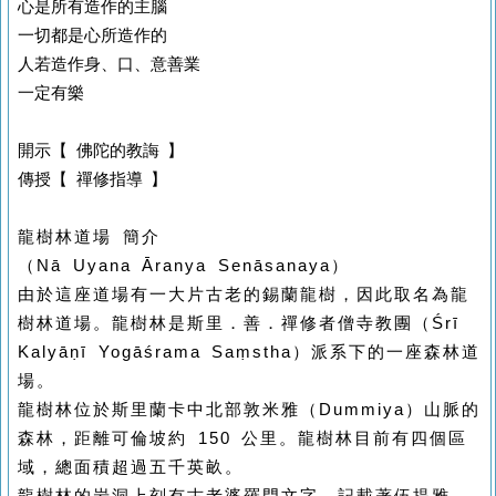
心是所有造作的主腦
一切都是心所造作的
人若造作身、口、意善業
一定有樂
開示【 佛陀的教誨 】
傳授【 禪修指導 】
龍樹林道場 簡介
（Nā Uyana Āranya Senāsanaya）
由於這座道場有一大片古老的錫蘭龍樹，因此取名為龍
樹林道場。龍樹林是斯里．善．禪修者僧寺教團（Śrī
Kalyāṇī Yogāśrama Saṃstha）派系下的一座森林道
場。
龍樹林位於斯里蘭卡中北部敦米雅（Dummiya）山脈的
森林，距離可倫坡約 150 公里。龍樹林目前有四個區
域，總面積超過五千英畝。