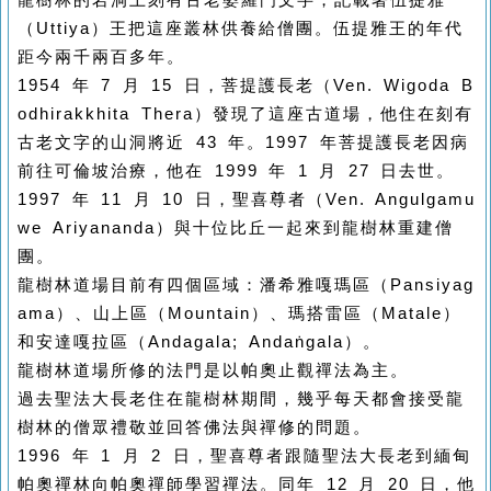
龍樹林的岩洞上刻有古老婆羅門文字，記載著伍提雅
（Uttiya）王把這座叢林供養給僧團。伍提雅王的年代
距今兩千兩百多年。
1954 年 7 月 15 日，菩提護長老（Ven. Wigoda B
odhirakkhita Thera）發現了這座古道場，他住在刻有
古老文字的山洞將近 43 年。1997 年菩提護長老因病
前往可倫坡治療，他在 1999 年 1 月 27 日去世。
1997 年 11 月 10 日，聖喜尊者（Ven. Angulgamu
we Ariyananda）與十位比丘一起來到龍樹林重建僧
團。
龍樹林道場目前有四個區域：潘希雅嘎瑪區（Pansiyag
ama）、山上區（Mountain）、瑪搭雷區（Matale）
和安達嘎拉區（Andagala; Andaṅgala）。
龍樹林道場所修的法門是以帕奧止觀禪法為主。
過去聖法大長老住在龍樹林期間，幾乎每天都會接受龍
樹林的僧眾禮敬並回答佛法與禪修的問題。
1996 年 1 月 2 日，聖喜尊者跟隨聖法大長老到緬甸
帕奧禪林向帕奧禪師學習禪法。同年 12 月 20 日，他