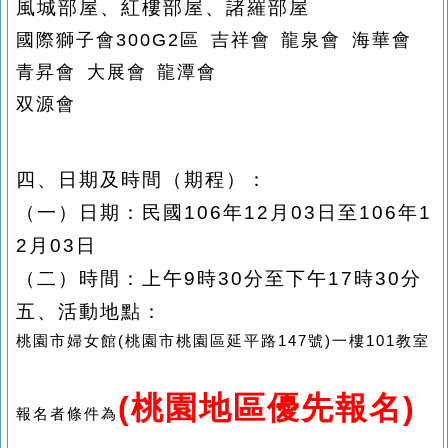
風城部屋、紅樓部屋、諸羅部屋
國際獅子會300G2區 吉祥會 龍泉會 海華會
青昇會 大展會 龍潭會
双源會
四、日期及時間（期程）：
（一）日期：民國106年12月03日至106年1
2月03日
（二）時間：上午
9
時
30
分至下午
17
時
30
分
五、活動地點：
桃園市婦女館(桃園市桃園區延平路147號)一樓101教室
(桃園地區優先報名)
報名者條件為