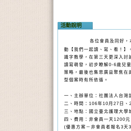
活動說明
各位會員及同好，
動【我們一起讀、寫、看！】
識字教學，在第三天更深入討
讀寫萌發，初步瞭解0-6歲
策略，最後也集思廣益聚焦在
型個案時有所依循。
一、主辦單位：社團法人台灣
二、時間：106年10月27日、28
三、地點：國立臺北護理大學城
四、費用：非會員一天1200
(優惠方案－非會員者報名3天30