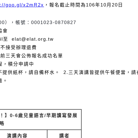
s://goo.gl/x2mR2x
，報名截止時間為106年10月20日
），帳號：0001023-0870827
協會
elat@elat.org.tw
恕不接受辦理退費
程前三天會公佈報名成功名單
程，積分申請中
不提供紙杯，請自備杯水。 2.三天演講皆提供午餐便當，
量。
！】
0-6
歲兒童語言
/
早期
讀寫發展
略
演講內容
講者