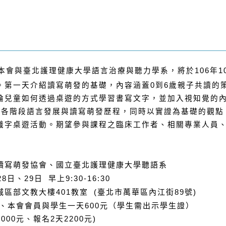
本會與臺北護理健康大學語言治療與聽力學系，將於106年10
。第一天介紹讀寫萌發的基礎，內容涵蓋0到6歲親子共讀的
論兒童如何透過桌遊的方式學習書寫文字，並加入視知覺的
兒童各階段語言發展與讀寫萌發歷程，同時以實證為基礎的觀
識字桌遊活動。期望參與課程之臨床工作者、相關專業人員
讀寫萌發協會、國立臺北護理健康大學聽語系
日、29日 早上9:30-16:30
區部文教大樓401教室 (臺北市萬華區內江街89號)
元、本會會員與學生一天600元（學生需出示學生證）
00元、報名2天2200元)