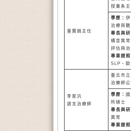
授兼系主
學歷：
伊
治療與聽
童寶娟主任
專長與研
構音異常
評估與治
專業證照
SLP
、歐
臺北市立
治療師公
學歷：
國
李家汎
所碩士
語言治療師
專長與研
異常
專業證照