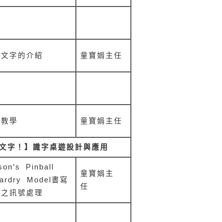
餐
寫文字的介紹
童寶娟
主任
息
字教學
童寶娟
主任
文字！】識字桌遊設計與應用
son’s Pinball
童寶娟
主
ardry Model
書寫
任
言之訊號處理
息