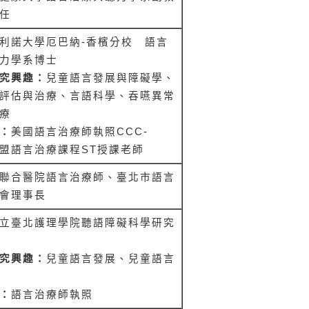
任
利諾大學厄巴納
-
香檳分校 語言
力學系博士
究興趣：
兒童語言發展與障礙學、
評估與治療、言語科學、吞嚥異常
療
：
美國語言治療師執照
CCC-
盟語言治療課程
ST
授課老師
聯合醫院語言治療師、臺北市語言
會理事長
立臺北護理學院聽語障礙科學研究
究興趣：
兒童語言發展、兒童語言
：
語言治療師執照