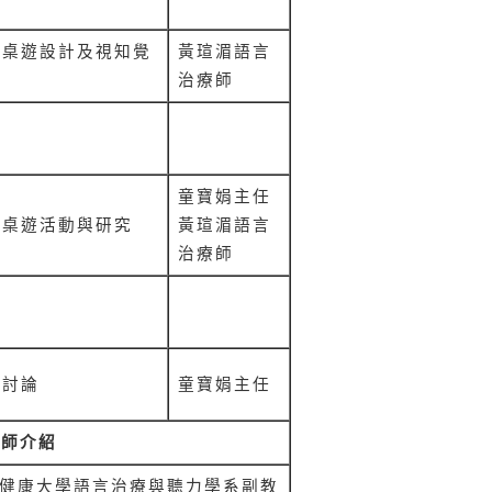
字桌遊設計及視知覺
黃瑄湄
語言
識
治療師
餐
童寶娟
主任
字桌遊活動與研究
黃瑄湄
語言
治療師
息
題討論
童寶娟
主任
講師介紹
健康大學語言治療與聽力學系
副教