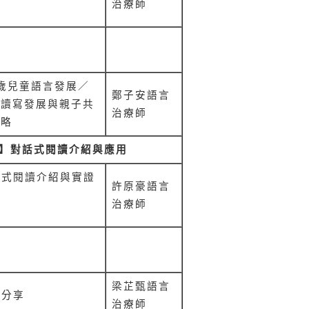
治療師
息
歲兒童語言發展／
鄭子安
語言
期讀寫發展與親子共
治療師
策略
】對話式閱讀介紹與應用
話式閱讀介紹與實證
許原豪
語言
究
治療師
息
梁芷甄
語言
案分享
治療師