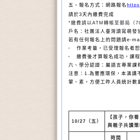
五、報名方式：網路報名
http
請於3天內繳費完成
*繳費請以ATM轉帳至郵局（700
戶名：社團法人臺灣讀寫萌發
若有任何報名上的問題請e-mail至 
作業考量，已受理報名者
*
繳費後才算報名成功，課
*
六、學分認證：屬語言專業課
注意：1.為響應環保，本演講
葷、素，方便工昨人員統計數
【孩子，你看
10/27
（五）
與親子共讀策
時間