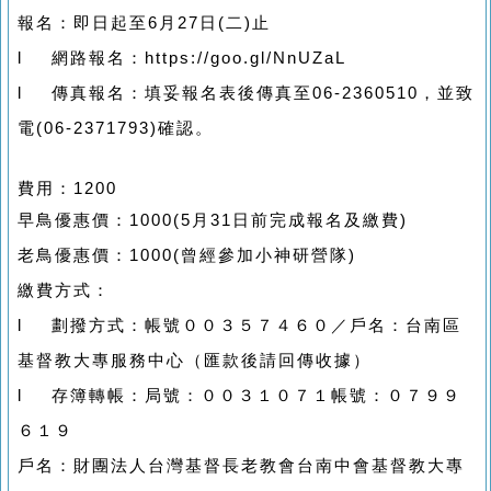
報名：即日起至
6
月
27
日
(
二
)
止
l
網路報名：
https://goo.gl/NnUZaL
l
傳真報名：填妥報名表後傳真至
06-2360510
，並致
電
(06-2371793)
確認。
費用：
1200
早鳥優惠價：
1000(5
月
31
日前完成報名及繳費
)
老鳥優惠價：
1000(
曾經參加小神研營隊
)
繳費方式：
l
劃撥方式：帳號００３５７４６０／戶名：台南區
基督教大專服務中心（匯款後請回傳收據）
l
存簿轉帳：局號：００３１０７１帳號：０７９９
６１９
戶名：財團法人台灣基督長老教會台南中會基督教大專