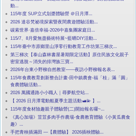
動...
115年度 SUP立式划槳體驗營 ＠日月潭...
2026 達谷梵祕境探索暨夜間農遊體驗活動...
碳索世界·嘉倍幸福-2026中嘉集團家庭日...
115/7、8月愛無盡藝術特展~藍晒DIY活動...
115年臺中市原鄉里山淨零行動教育工作坊第三梯次...
第三梯次【泰山森林書屋暑期限定活動】原住民族文化親子
密室逃脫～消失的排灣族三寶...
2026年台東小野柳自然教室——夜訪小野柳報名表...
115年食農教育創新整合計畫-田中鎮農會-福「桂」滿「圓」
食農體驗活動...
2026 萬國通路小小職人｜尋夢航空站...
【 2026 日月潭電動船夏季主題活動🛥️💫 】...
115年度食材險趣親子體驗營(二)開始報名囉~...
《真心加場》荳荳多肉手作農場-食農教育體驗《小黃瓜農食
趣》...
手把青秧插滿田 —【農體驗】 2026插秧體驗...