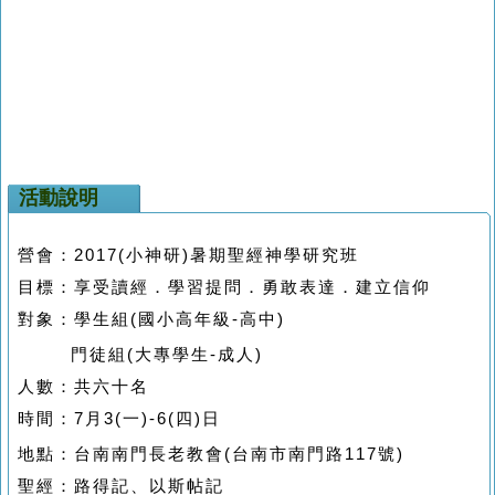
活動說明
營會：
2017(
小神研
)
暑期聖經神學研究班
目標：享受讀經．學習提問．勇敢表達．建立信仰
對象：學生組
(
國小高年級
-
高中
)
門徒組
(
大專學生
-
成人
)
人數：共六十名
時間：
7
月
3(
一
)-6(
四
)
日
地點：台南南門長老教會
(
台南市南門路
117
號
)
聖經：路得記、以斯帖記