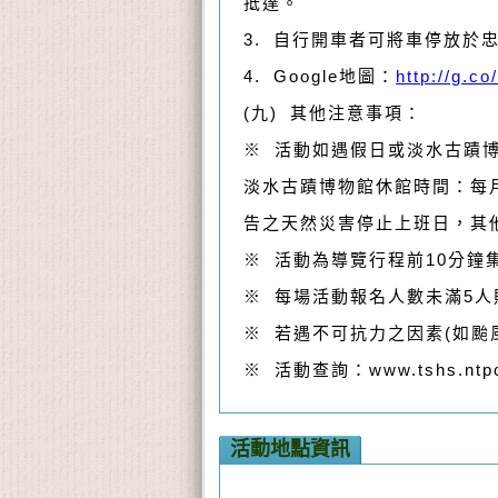
抵達。
3. 自行開車者可將車停放於
4. Google地圖：
http://g.c
(九) 其他注意事項：
※ 活動如遇假日或淡水古蹟
淡水古蹟博物館休館時間：每
告之天然災害停止上班日，其
※ 活動為導覽行程前10分鐘
※ 每場活動報名人數未滿5人
※ 若遇不可抗力之因素(如
※ 活動查詢：www.tshs.ntp
活動地點資訊