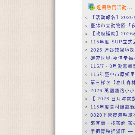
近期熱門活動...
【活動報名】2026
臺北市立動物園「夜
【政府補助】2026
115年度 SUP立式
2026 達谷梵祕境
碳索世界·嘉倍幸福-
115/7、8月愛無盡
115年臺中市原鄉
第三梯次【泰山森林
2026 萬國通路小
【 2026 日月潭電動
115年度食材險趣親
0820下營農遊輕旅行
來宜蘭‧找茶趣 茶香
手把青秧插滿田 —【