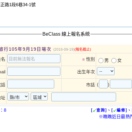
路1段6巷34-1號
BeClass 線上報名系統
旅行105年9月19日場次
(2016-09-19)
(報名截止)
姓名
性別
※
男
女
ail
出生年次
(
)
電話
市話
地址
：8
[
查詢]、[
編修]、
※瞧瞧近日最熱