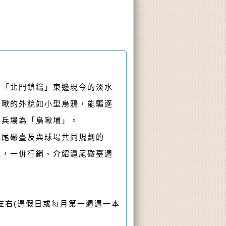
在「北門鎖鑰」東邊現今的淡水
烏啾的外貌如小型烏鴉，能驅逐
操兵場為「烏啾埔」。
滬尾礮臺及與球場共同規劃的
機，一併行銷、介紹滬尾礮臺週
鐘左右(遇假日或每月第一週週一本