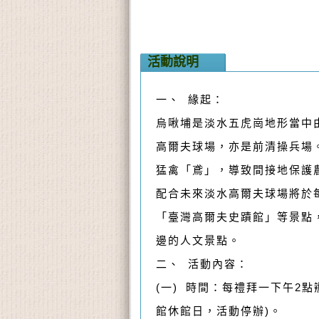
活動說明
一、 緣起：
烏啾埔是淡水五虎崗地形當中
高爾夫球場，亦是前清操兵場
猛禽「鳶」，導致間接地保護
配合未來淡水高爾夫球場將於
「臺灣高爾夫史蹟館」等景點
邊的人文景點。
二、 活動內容：
(一) 時間：每禮拜一下午2點
館休館日，活動停辦)。