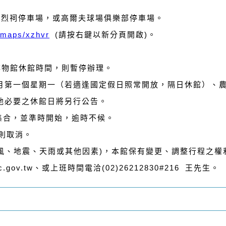
忠烈祠停車場，或高爾夫球場俱樂部停車場。
o/maps/xzhvr
(請按右鍵以新分頁開啟)。
博物館休館時間，則暫停辦理。
月第一個星期一（若適逢國定假日照常開放，隔日休館）、
他必要之休館日將另行公告。
集合，並準時開始，逾時不候。
則取消。
颱風、地震、天雨或其他因素)，本館保有變更、調整行程之權
c.gov.tw、或上班時間電洽(02)26212830#216 王先生。