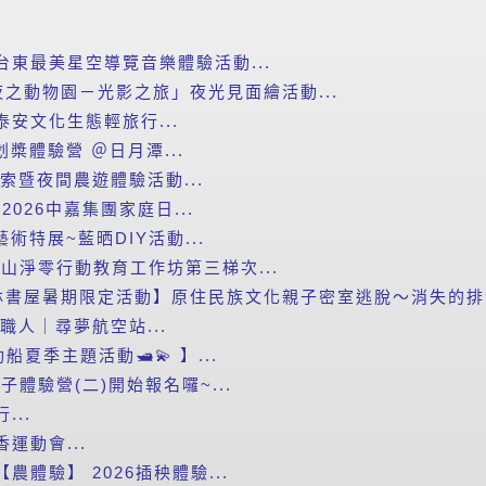
台東最美星空導覽音樂體驗活動...
之動物園－光影之旅」夜光見面繪活動...
泰安文化生態輕旅行...
划槳體驗營 ＠日月潭...
探索暨夜間農遊體驗活動...
2026中嘉集團家庭日...
藝術特展~藍晒DIY活動...
里山淨零行動教育工作坊第三梯次...
書屋暑期限定活動】原住民族文化親子密室逃脫～消失的排灣
小職人｜尋夢航空站...
船夏季主題活動🛥️💫 】...
子體驗營(二)開始報名囉~...
...
運動會...
農體驗】 2026插秧體驗...