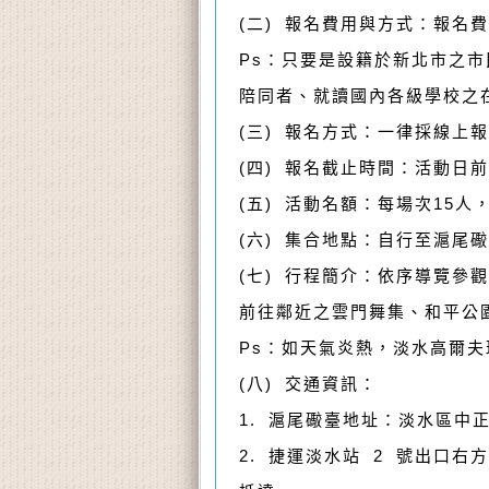
(二) 報名費用與方式：報名
Ps：只要是設籍於新北市之市
陪同者、就讀國內各級學校之
(三) 報名方式：一律採線上
(四) 報名截止時間：活動日前
(五) 活動名額：每場次15人
(六) 集合地點：自行至滬尾
(七) 行程簡介：依序導覽
前往鄰近之雲門舞集、和平公
Ps：如天氣炎熱，淡水高爾
(八) 交通資訊：
1. 滬尾礮臺地址：淡水區中正
2. 捷運淡水站 2 號出口