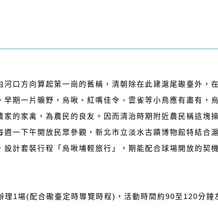
由河口方向算起第一崗的舊稱，清朝除在此建滬尾礮臺外，
。早期一片曠野，烏啾、紅嘴佳令、雲雀等小鳥應有盡有，
農家的家禽，為農民的良友。因而清治時期附近農民稱這塊
每週一下午開放民眾參觀，新北市立淡水古蹟博物館特結合
，設計套裝行程「烏啾埔輕旅行」，期能配合球場開放的契
辦理1場(配合礮臺定時導覽時程)，活動時間約90至120分