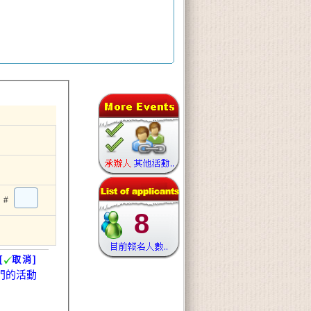
#
8
[
取消]
門的活動