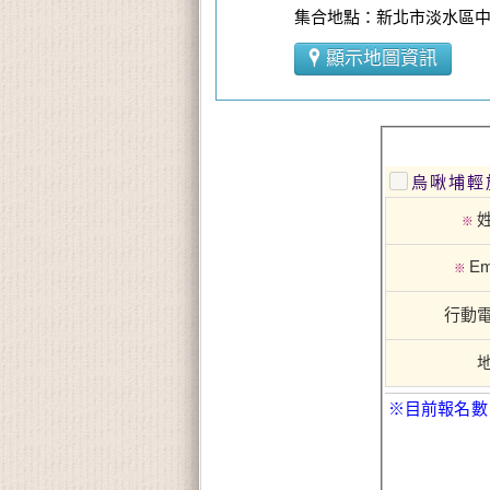
集合地點：新北市淡水區中正
顯示地圖資訊
烏啾埔輕
※
Em
※
行動
※目前報名數