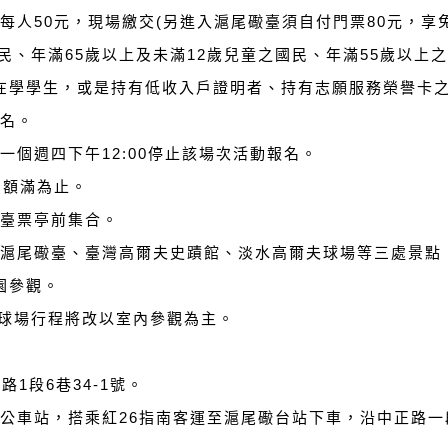
費每人50元，現場繳交(另進入滬尾礮臺須自付門票80元，享
民、年滿65歲以上及未滿12歲兒童之國民、年滿55歲以上
在學學生，或是持有低收入戶證明者、持有志願服務榮譽卡
報名。
一個週四下午12:00停止該場次活動報名。
，額滿為止。
礮臺票亭前集合。
參觀滬尾礮臺、臺灣高爾夫史蹟館、淡水高爾夫球場等三處景
園參觀。
夫球場行程將改以室內參觀為主。
路1段6巷34-1號。
右方公車站，搭乘紅26指南客運至滬尾礮台站下車，沿中正路