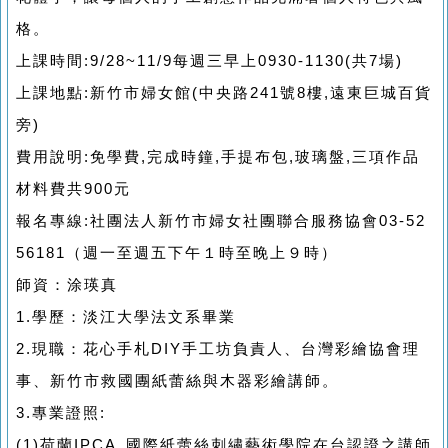
格。
上課時間:9/28~11/9每週三早上0930-1130(共7場)
上課地點:新竹市婦女館(中央路241號8樓,遠東巨城百貨
旁)
費用說明:免學費,完成時鐘,手提布包,玻璃盤,三項作品
材料費共900元
報名專線:社團法人新竹市婦女社團聯合服務協會03-52
56181（週一至週五下午１時至晚上９時）
師資：涂瑛真
1.學歷：淡江大學法文系畢業
2.現職：花心手札DIY手工坊負責人、台灣彩繪協會理
事、新竹市救國團紙蕾絲與木器彩繪講師。
3.專業證照:
(1)荷蘭IPCA 國際紙蕾絲刺繡藝術學院在台認證之講師