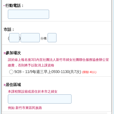
行動電話：
*
市話：
(
)
分機
參加場次
※
請於線上報名後3日內至社團法人新竹市婦女社團聯合服務協會辦公室
繳費，否則將予以取消上課資格
9/28－11/9每週三早上0930-1130(共7次)
(限額 40人)
居住區域
※
本課程限設籍或居住於本市之婦女
例如:新竹市東區民族路