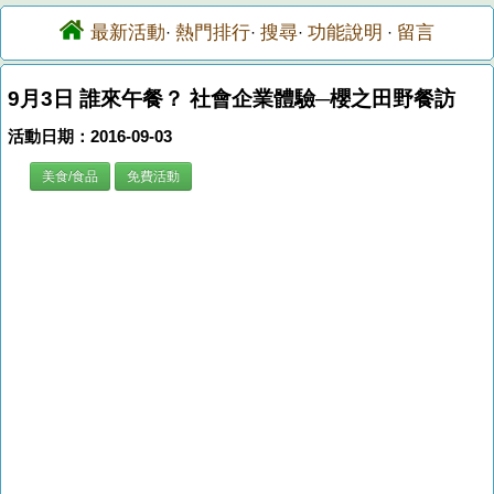
最新活動
熱門排行
搜尋
功能說明
留言
·
·
·
·
9月3日 誰來午餐？ 社會企業體驗─櫻之田野餐訪
活動日期：2016-09-03
美食/食品
免費活動