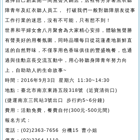
選擇自己創業開一間無聲火鍋店，店裡有分穿著黑衣聽
障青年及紅衣聽人員工， 打破我們一般對聽障朋友從事
工作行業的迷思，沒有不可能，只有想不到！
世界和平婦女會八月聚會為大家精心安排，體驗無聲勝
有聲美好的用餐氛圍，同時品嚐每日從花蓮產地新鮮直
送的自然野味，不僅享用色香味俱佳的豐盛晚餐，也通
過與佳勳店長交流互動中，用心聆聽身障青年努力向
上，自助助人的生命故事~
時間：2016年9月3日 星期六 11:30~14:30
地點：臺北市南京東路五段318號 (近寶清街口)
(捷運南京三民站3號出口 步行約5~6分鐘)
費用：活動免費，餐費自付(300元-500元間)
報名方式：
電話：(02)2363-7656 分機15 曹小姐