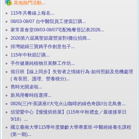
其他熱門活動...
115年共餐線上報名...
08/03-08/07 台中醫院員工便當訂購...
家常菜食堂08/03-08/07宅配晚餐登記表2026...
2026第六屆萬聖節露營派對I攤位招商...
排灣媳婦三寶媽手作創意包子...
115年中秋節訂購...
手作健康純植物旦黃酥工作坊...
假日班【線上同步】失智者之情緒行為-如何照顧及危機處理
( 有長照、護理、營養積分)...
舊時光開桌啦...
新局用餐時段選擇...
0826(三)午茶講座//大屯火山咖啡的綠色奇蹟//台北鳥會...
信望愛中心【慢慢烘焙屋】(115年中秋禮盒／最後接單日
9/18）...
國立臺南大學115學年度樂齡大學專業班-中醫經絡養生課程
(第一期)...