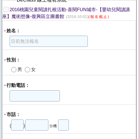
2016桃園兒童閱讀扎根活動-喜閱FUN城市-【嬰幼兒閱讀講
座】魔術想像-復興區立圖書館
(2016-10-01)
(報名截止)
姓名：
*
性別：
*
男
女
行動電話：
*
市話：
*
(
)
分機