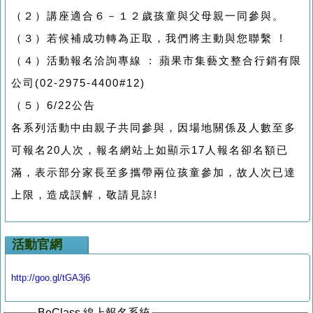
（２）講座適合６－１２歲孩童與父母親一同參與。
（３）若候補成功轉為正取，我們將主動與您聯繫 !
（４）活動報名洽詢專線 : 蘋果市集藝文整合行銷有限
公司(02-2975-4400#12)
（５）6/22公告
各系列活動中由親子共同參與，因場地關係及人數至多
可報名20人次，報名網站上如顯示17人報名卻名額已
滿，表示部分家長至多攜帶兩位孩童參加，故人次已達
上限，造成誤解，敬請見諒!
活動官網
http://goo.gl/tGA3j6
BeClass 線上報名系統