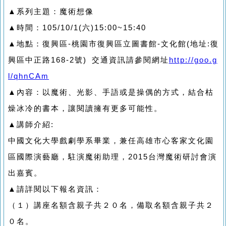
▲系列主題：魔術想像
▲時間：105/10/1(六)15:00~15:40
▲地點：復興區-桃園市復興區立圖書館-文化館(地址:復
興區中正路168-2號) 交通資訊請參閱網址
http://goo.g
l/qhnCAm
▲內容：以魔術、光影、手語或是操偶的方式，結合枯
燥冰冷的書本，讓閱讀擁有更多可能性。
▲講師介紹:
中國文化大學戲劇學系畢業，兼任高雄市心客家文化園
區國際演藝廳，駐演魔術助理，2015台灣魔術研討會演
出嘉賓。
▲請詳閱以下報名資訊：
（１）講座名額含親子共２０名，備取名額含親子共２
０名。