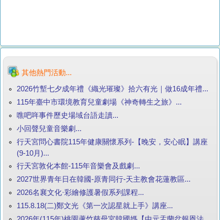
其他熱門活動...
2026竹塹七夕成年禮《織光璀璨》拾六有光｜做16成年禮...
115年臺中市環境教育兒童劇場《神奇轉生之旅》...
噍吧哖事件歷史場域台語走讀...
小回聲兒童音樂劇...
行天宮問心書院115年健康關懷系列-【晚安，安心眠】講座
(9-10月)...
行天宮敦化本館-115年音樂會及戲劇...
2027世界青年日在韓國-原青同行-天主教會花蓮教區...
2026名襄文化·彩繪修護暑假系列課程...
115.8.18(二)鄭文光《第一次認星就上手》講座...
2026年(115年)桃園蘆竹慈母宮韓國媽【中元盂蘭盆報恩法