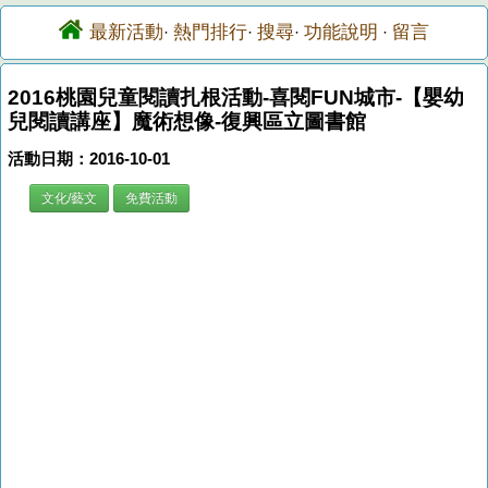
最新活動
熱門排行
搜尋
功能說明
留言
·
·
·
·
2016桃園兒童閱讀扎根活動-喜閱FUN城市-【嬰幼
兒閱讀講座】魔術想像-復興區立圖書館
活動日期：2016-10-01
文化/藝文
免費活動