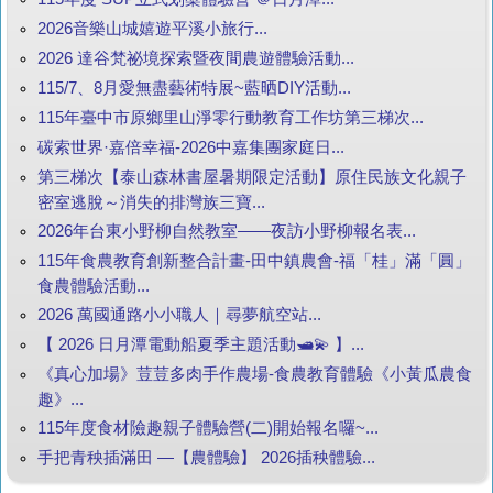
2026音樂山城嬉遊平溪小旅行...
2026 達谷梵祕境探索暨夜間農遊體驗活動...
115/7、8月愛無盡藝術特展~藍晒DIY活動...
115年臺中市原鄉里山淨零行動教育工作坊第三梯次...
碳索世界·嘉倍幸福-2026中嘉集團家庭日...
第三梯次【泰山森林書屋暑期限定活動】原住民族文化親子
密室逃脫～消失的排灣族三寶...
2026年台東小野柳自然教室——夜訪小野柳報名表...
115年食農教育創新整合計畫-田中鎮農會-福「桂」滿「圓」
食農體驗活動...
2026 萬國通路小小職人｜尋夢航空站...
【 2026 日月潭電動船夏季主題活動🛥️💫 】...
《真心加場》荳荳多肉手作農場-食農教育體驗《小黃瓜農食
趣》...
115年度食材險趣親子體驗營(二)開始報名囉~...
手把青秧插滿田 —【農體驗】 2026插秧體驗...