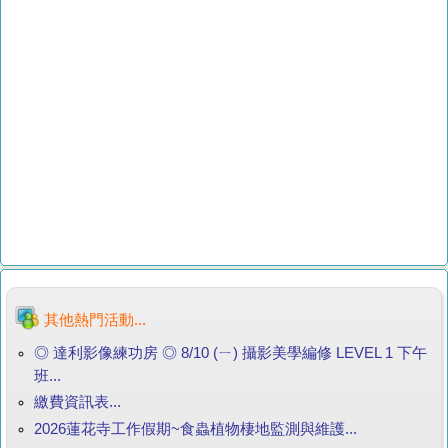
其他熱門活動...
◎ 達利影像練功房 ◎ 8/10 (ㄧ) 攝影美學編修 LEVEL 1 下午
班...
繳費資訊表...
2026蓮花寺工作假期~食蟲植物棲地監測與維護...