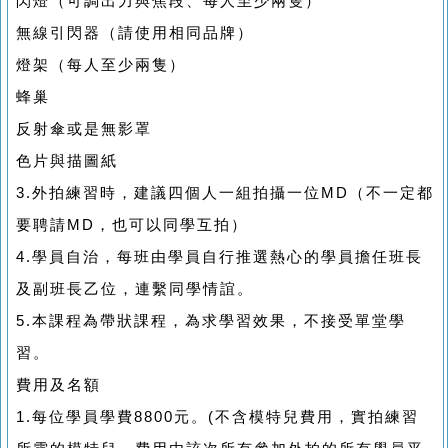
閃燈（可調出力與焦段、每人至少兩隻）
無線引閃器（請使用相同品牌）
燈架（每人至少兩隻）
蜂巢
反射傘或是無影罩
色片與描圖紙
3.外拍練習時，建議四個人一組拍攝一位MD（不一定都
要聘請MD，也可以同學互拍）
4.學員自治，每班由學員自行推選熱心的學員擔任班長
及副班長乙位，連繫同學情誼。
5.本課程為帶狀課程，為求學習效果，不接受單堂學
習。
費用及名額
1.每位學員學費8800元。(不含模特兒費用，實拍練習