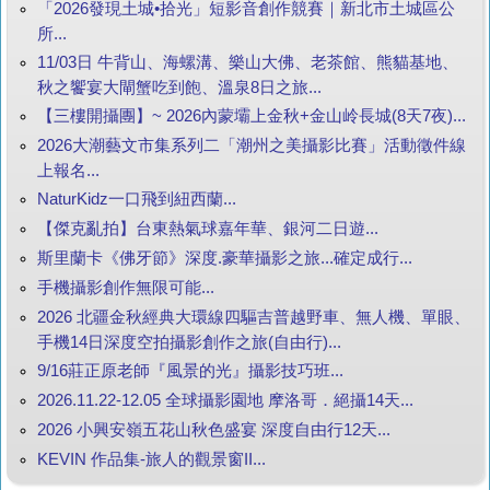
「2026發現土城•拾光」短影音創作競賽｜新北市土城區公
所...
11/03日 牛背山、海螺溝、樂山大佛、老茶館、熊貓基地、
秋之饗宴大閘蟹吃到飽、溫泉8日之旅...
【三樓開攝團】~ 2026內蒙壩上金秋+金山岭長城(8天7夜)...
2026大潮藝文市集系列二「潮州之美攝影比賽」活動徵件線
上報名...
NaturKidz一口飛到紐西蘭...
【傑克亂拍】台東熱氣球嘉年華、銀河二日遊...
斯里蘭卡《佛牙節》深度.豪華攝影之旅...確定成行...
手機攝影創作無限可能...
2026 北疆金秋經典大環線四驅吉普越野車、無人機、單眼、
手機14日深度空拍攝影創作之旅(自由行)...
9/16莊正原老師『風景的光』攝影技巧班...
2026.11.22-12.05 全球攝影園地 摩洛哥．絕攝14天...
2026 小興安嶺五花山秋色盛宴 深度自由行12天...
KEVIN 作品集-旅人的觀景窗II...