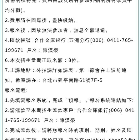
所需的模特兒，費用由該次所有參加外拍的所有學員平
均分攤)。
2.費用請在回應後，盡快繳納。
3.報名後，因故無法參加者，無息全額退還。
4.匯款帳號 合作金庫銀行 五洲分行(006) 0411-765-
199671 戶名：陳漢榮
6.本次招生當期正取名額：8位。
7.上課地點：外拍課詳如課表，第一節會在上課前通
知。教室課在：台北巿延平南路61號7F-5
報名流程:
1.先填寫報名系統，完成「預報」，報名系統連結如下:
2.請滙款至本期招生匯款專戶 合作金庫銀行(006) 041
1-765-199671 戶名：陳漢榮
3.完成匯款後，請將您報名時的班別、期別、姓名及匯