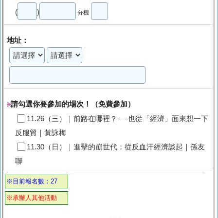
(
)
分機
地址：
請勾選你要參加的場次！（免費參加）
※
11.26（三）｜前路在哪裡？──也從「經濟」面來想一下
反服貿｜黃詠梅
11.30（日）｜進擊的崩世代：從反血汗經濟談起｜孫友
聯
※目前報名數：27
※承辦人其他活動