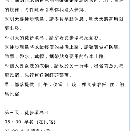
語，深刻體認到這兒的的確確是南島民族的地方，童謠
的旋律，將伴隨著引導你我進入夢鄉。
※明天要徒步環島，請學員早點休息，明天天將亮時就
要出發。
※明天的徒步環島，請穿著徒步環島紀念衫。
※徒步環島將以最輕便的裝備上路，請確實做好防曬、
防雨，帶水，戴帽，攜帶貼身要用的行李上路。
※個人要盥洗的衣物，請放於另一行李，出發前放到馬
龍民宿，先行運送到紅頭部落。
早：部落提供 ∥ 午：便當 ∥ 晚：麵食或炒飯 住：朗
島民宿
第三天：徒步環島-1
05：30 早餐 (在民宿)