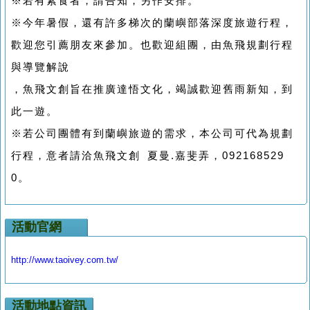
※若有素食者，請告知，另作安排。
※今年暑假，還有許多梯次的蘭嶼部落深度旅遊行程，
歡迎您引薦朋友來參加。也歡迎組團，由魚飛規劃行程
與導覽解說
，魚飛文創旨在推廣達悟文化，竭誠歡迎舊雨新知，到
此一遊。
※若公司團體有到蘭嶼旅遊的需求，本公司可代為規劃
行程，意者請洽魚飛文創 夏曼.嘉斐弄，092168529
0。
活動官網
http://www.taoivey.com.tw/
活動地點資訊