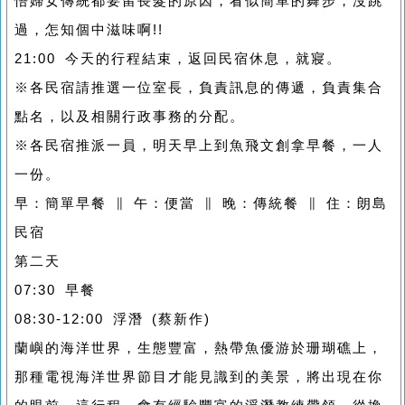
悟婦女傳統都要留長髮的原因，看似簡單的舞步，沒跳
過，怎知個中滋味啊!!
21:00 今天的行程結束，返回民宿休息，就寢。
※各民宿請推選一位室長，負責訊息的傳遞，負責集合
點名，以及相關行政事務的分配。
※各民宿推派一員，明天早上到魚飛文創拿早餐，一人
一份。
早：簡單早餐 ∥ 午：便當 ∥ 晚：傳統餐 ∥ 住：朗島
民宿
第二天
07:30 早餐
08:30-12:00 浮潛 (蔡新作)
蘭嶼的海洋世界，生態豐富，熱帶魚優游於珊瑚礁上，
那種電視海洋世界節目才能見識到的美景，將出現在你