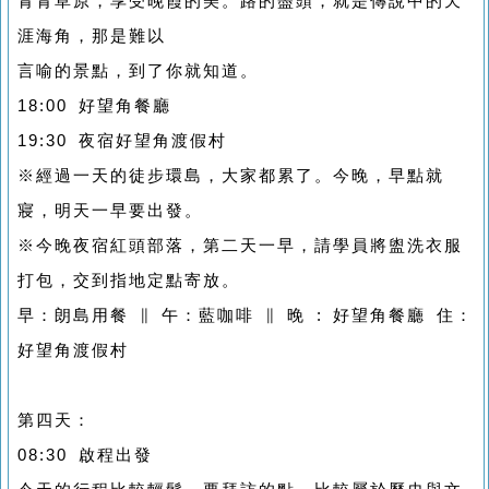
青青草原，享受晚霞的美。路的盡頭，就是傳說中的天
涯海角，那是難以
言喻的景點，到了你就知道。
18:00 好望角餐廳
19:30 夜宿好望角渡假村
※經過一天的徒步環島，大家都累了。今晚，早點就
寢，明天一早要出發。
※今晚夜宿紅頭部落，第二天一早，請學員將盥洗衣服
打包，交到指地定點寄放。
早：朗島用餐 ∥ 午：藍咖啡 ∥ 晚 : 好望角餐廳 住：
好望角渡假村
第四天：
08:30 啟程出發