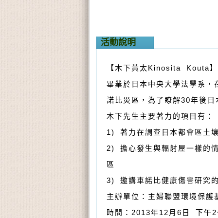
活動說明
【木下黃太Kinosita Kout
畢業於日本中央大學法學系，
諾比災區，為了瞭解30年後
木下先生主要著力的項目有：
1) 著力在調查日本都會區
2) 擔心發生與輻射屋一樣
區
3) 邀講車諾比健康傷害研究
主辦單位：主婦聯盟環境保護
時間：2013年12月6日 下午2