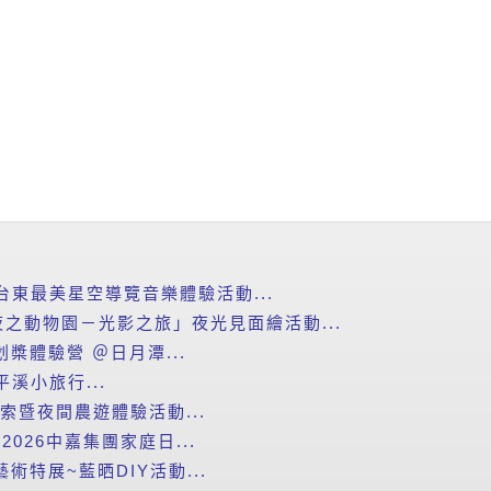
台東最美星空導覽音樂體驗活動...
之動物園－光影之旅」夜光見面繪活動...
划槳體驗營 ＠日月潭...
平溪小旅行...
探索暨夜間農遊體驗活動...
2026中嘉集團家庭日...
藝術特展~藍晒DIY活動...