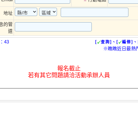
地址
息的管
道
：43
[
查詢]、[
編修]、
※瞧瞧近日最熱
報名截止
若有其它問題請洽活動承辦人員