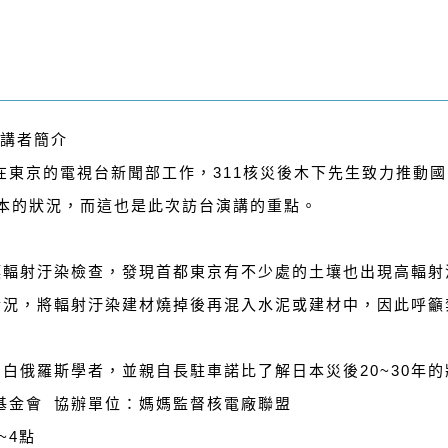
a】講者簡介
在東京的電視台新聞部工作，311核災後木下先生致力推動
日本的狀況，而這也是此次訪台演講的重點。
土壤輻射汙染檢查，發現首都東京有不少處的土壤也出現高輻射
的情況，將輻射汙染建材燒掉後再混入水泥或建材中，因此呼
的白俄羅斯學者，並親自長駐車諾比了解日本災後20~30年的
基金會 協辦單位：媽媽監督核電廠聯盟
~4點