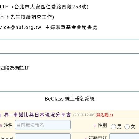
1F (台北市大安區仁愛路四段258號)
木下先生持續調查工作)
ervice@huf.org.tw 主婦聯盟基金會秘書處
段258號11F
BeClass 線上報名系統
」界─車諾比與日本現況分享會
(2013-12-06)
(報名截止)
姓名
性別
※
※
男
女
Email
行動電話
※
※