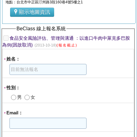
地點：台北市中正區汀州路3段160巷4號5樓之1
顯示地圖資訊
BeClass 線上報名系統
食品安全風險評估、管理與溝通 ：以進口牛肉中萊克多巴胺
為例(因故取消)
(2013-10-18)
(報名截止)
姓名：
*
性別：
*
男
女
Email：
*