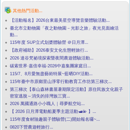
其他熱門活動...
【活動報名】2026台東最美星空導覽音樂體驗活動...
臺北市立動物園「夜之動物園－光影之旅」夜光見面繪活
動...
115年度 SUP立式划槳體驗營 ＠日月潭...
【政府補助】2026泰安文化生態輕旅行...
2026 達谷梵祕境探索暨夜間農遊體驗活動...
碳索世界·嘉倍幸福-2026中嘉集團家庭日...
115/7、8月愛無盡藝術特展~藍晒DIY活動...
115年臺中市原鄉里山淨零行動教育工作坊第三梯次...
第三梯次【泰山森林書屋暑期限定活動】原住民族文化親子
密室逃脫～消失的排灣族三寶...
2026 萬國通路小小職人｜尋夢航空站...
【 2026 日月潭電動船夏季主題活動🛥️💫 】...
115年度食材險趣親子體驗營(二)開始報名囉~...
0820下營農遊輕旅行...