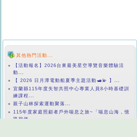
其他熱門活動...
【活動報名】2026台東最美星空導覽音樂體驗活
動...
【 2026 日月潭電動船夏季主題活動🛥️💫 】...
宜蘭縣115年度失智共照中心專業人員8小時基礎訓
練課程...
親子山林探索運動聚落...
115年度家庭照顧者戶外喘息之旅~「喘息山海，憶
路相伴」...
新竹市115年度促進中高齡與婦女異業結盟行動計
畫...