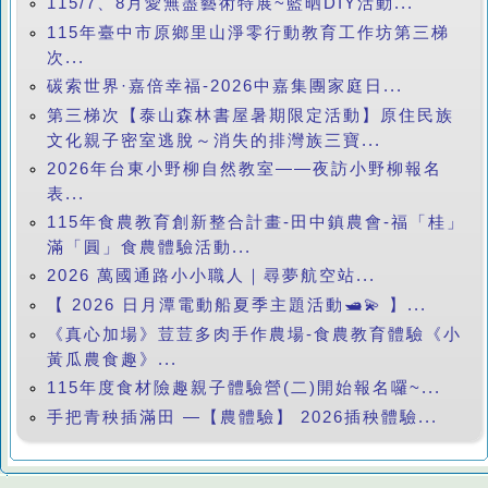
115/7、8月愛無盡藝術特展~藍晒DIY活動...
115年臺中市原鄉里山淨零行動教育工作坊第三梯
次...
碳索世界·嘉倍幸福-2026中嘉集團家庭日...
第三梯次【泰山森林書屋暑期限定活動】原住民族
文化親子密室逃脫～消失的排灣族三寶...
2026年台東小野柳自然教室——夜訪小野柳報名
表...
115年食農教育創新整合計畫-田中鎮農會-福「桂」
滿「圓」食農體驗活動...
2026 萬國通路小小職人｜尋夢航空站...
【 2026 日月潭電動船夏季主題活動🛥️💫 】...
《真心加場》荳荳多肉手作農場-食農教育體驗《小
黃瓜農食趣》...
115年度食材險趣親子體驗營(二)開始報名囉~...
手把青秧插滿田 —【農體驗】 2026插秧體驗...