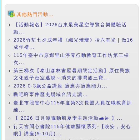
其他熱門活動...
【活動報名】2026台東最美星空導覽音樂體驗活
動...
2026竹塹七夕成年禮《織光璀璨》拾六有光｜做16
成年禮...
115年臺中市原鄉里山淨零行動教育工作坊第三梯
次...
第三梯次【泰山森林書屋暑期限定活動】原住民族
文化親子密室逃脫～消失的排灣族三寶...
2026 0-3歲公益講座 適應與適應能力...
噍吧哖事件歷史場域台語走讀...
臺北市照管中心115年度第3次長照人員在職教育訓
練...
【 2026 日月潭電動船夏季主題活動🛥️💫 】...
行天宮問心書院115年健康關懷系列-【晚安，安心
眠】講座(9-10月)...