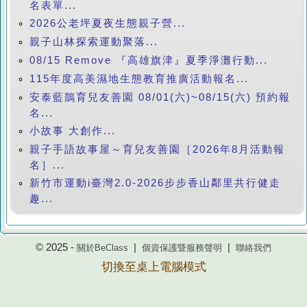
名表單...
2026公老坪夏夜生態親子營...
親子山林探索運動聚落...
08/15 Remove 『高雄旗津』夏季淨灘行動...
115年度高美濕地生態教育推廣活動報名...
安泰藍鵲育兒友善園 08/01(六)~08/15(六) 預約報
名...
小故事 大創作...
親子手語故事屋～育兒友善園［2026年8月活動報
名］...
新竹市運動i臺灣2.0-2026步步香山鄰里共行健走
趣...
© 2025 -
|
|
關於BeClass
個資保護暨服務聲明
聯絡我們
切換至桌上電腦模式