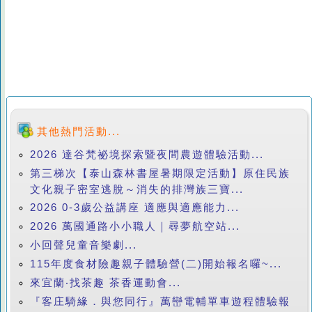
其他熱門活動...
2026 達谷梵祕境探索暨夜間農遊體驗活動...
第三梯次【泰山森林書屋暑期限定活動】原住民族
文化親子密室逃脫～消失的排灣族三寶...
2026 0-3歲公益講座 適應與適應能力...
2026 萬國通路小小職人｜尋夢航空站...
小回聲兒童音樂劇...
115年度食材險趣親子體驗營(二)開始報名囉~...
來宜蘭‧找茶趣 茶香運動會...
『客庄騎緣．與您同行』萬巒電輔單車遊程體驗報