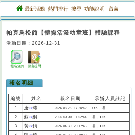
最新活動
熱門排行
搜尋
功能說明
留言
·
·
·
·
帕克鳥松館【體操活潑幼童班】體驗課程
活動日期：2026-12-31
報名查詢
留言提問
報名明細
編號
姓名
報名日期
承辦人員註記
唐
○
璿
1
2026-03-26 17:20:42
OK，君
蘇
○
綱
2
2026-03-30 11:52:44
君，OK
黃
○
鈞
3
2026-04-30 20:17:45
君，OK