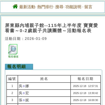
最新活動
熱門排行
搜尋
功能說明
留言
·
·
·
·
屏東縣內埔親子館--115年上半年度 寶寶愛
看書～0-2歲親子共讀團體～活動報名表
活動日期：2026-01-09
報名修改
報名明細
編號
姓名
報名日期
吳
○
娜
1
2025-12-18 12:57:31
吳
○
宏
2
2025-12-18 13:30:42
張
○
妮
3
2025-12-18 16:00:30