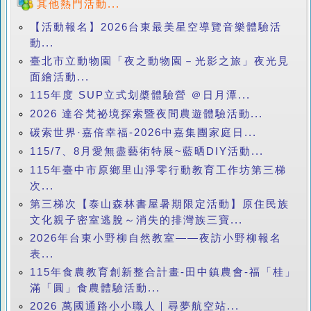
其他熱門活動...
【活動報名】2026台東最美星空導覽音樂體驗活
動...
臺北市立動物園「夜之動物園－光影之旅」夜光見
面繪活動...
115年度 SUP立式划槳體驗營 ＠日月潭...
2026 達谷梵祕境探索暨夜間農遊體驗活動...
碳索世界·嘉倍幸福-2026中嘉集團家庭日...
115/7、8月愛無盡藝術特展~藍晒DIY活動...
115年臺中市原鄉里山淨零行動教育工作坊第三梯
次...
第三梯次【泰山森林書屋暑期限定活動】原住民族
文化親子密室逃脫～消失的排灣族三寶...
2026年台東小野柳自然教室——夜訪小野柳報名
表...
115年食農教育創新整合計畫-田中鎮農會-福「桂」
滿「圓」食農體驗活動...
2026 萬國通路小小職人｜尋夢航空站...