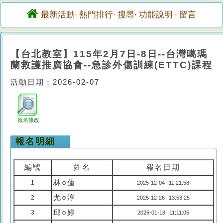
最新活動
熱門排行
搜尋
功能說明
留言
·
·
·
·
【台北教室】115年2月7日-8日--台灣噶瑪
蘭救護推廣協會--急診外傷訓練(ETTC)課程
活動日期：2026-02-07
報名修改
報名明細
編號
姓名
報名日期
林
○
蓮
1
2025-12-04 11:21:58
尤
○
淳
2
2025-12-26 13:53:25
邱
○
婷
3
2026-01-18 11:11:05