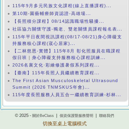
115年9月多元民族文化課程(線上直播課程)...
第10期-園藝輔療師資認證-高雄場...
【長照積分課程】08/14認識職場性騷擾...
社區協力關懷守護-獨老、雙老關懷員課程報名表...
115年平日夜間視訊課程(08/17-08/21)身心障礙支
持服務核心課程(宬心居家)...
【二林慈恩-實體】115年8月 彰化照服員在職課程
假日班｜身心障礙支持服務核心課程訓練...
2026名襄文化·彩繪修護暑假系列課程...
【臺南】115年長照人員繼續教育課程...
The First Asian Musculoskeletal Ultrasound
Summit (2026 TNMSKUS年會)...
115年度長照服務人員五合一繼續教育訓練-杉林...
© 2025 -
|
|
關於BeClass
個資保護暨服務聲明
聯絡我們
切換至桌上電腦模式