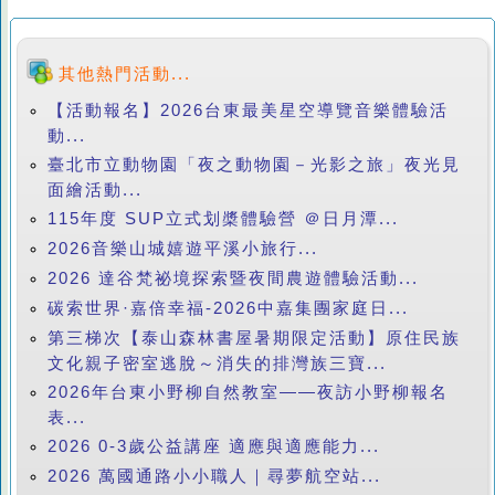
其他熱門活動...
【活動報名】2026台東最美星空導覽音樂體驗活
動...
臺北市立動物園「夜之動物園－光影之旅」夜光見
面繪活動...
115年度 SUP立式划槳體驗營 ＠日月潭...
2026音樂山城嬉遊平溪小旅行...
2026 達谷梵祕境探索暨夜間農遊體驗活動...
碳索世界·嘉倍幸福-2026中嘉集團家庭日...
第三梯次【泰山森林書屋暑期限定活動】原住民族
文化親子密室逃脫～消失的排灣族三寶...
2026年台東小野柳自然教室——夜訪小野柳報名
表...
2026 0-3歲公益講座 適應與適應能力...
2026 萬國通路小小職人｜尋夢航空站...