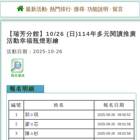
最新活動
熱門排行
搜尋
功能說明
留言
·
·
·
·
【瑞芳分館】10/26 (日)114年多元閱讀推廣
活動幸福瓶燈彩繪
活動日期：2025-10-26
報名修改
報名明細
編號
姓名
報名日期
郭
○
琪
1
2025-09-26 09:00:52
廖
○
芯
2
2025-09-26 09:01:58
陳
○
杉
3
2025-09-26 09:02:58