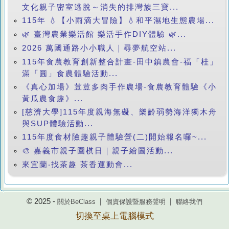
文化親子密室逃脫～消失的排灣族三寶...
115年 💧【小雨滴大冒險】💧和平濕地生態農場...
🌿 臺灣農業樂活館 樂活手作DIY體驗 🌿...
2026 萬國通路小小職人｜尋夢航空站...
115年食農教育創新整合計畫-田中鎮農會-福「桂」
滿「圓」食農體驗活動...
《真心加場》荳荳多肉手作農場-食農教育體驗《小
黃瓜農食趣》...
[慈濟大學]115年度親海無礙、樂齡弱勢海洋獨木舟
與SUP體驗活動...
115年度食材險趣親子體驗營(二)開始報名囉~...
🎨 嘉義市親子圍棋日｜親子繪圖活動...
來宜蘭‧找茶趣 茶香運動會...
© 2025 -
|
|
關於BeClass
個資保護暨服務聲明
聯絡我們
切換至桌上電腦模式