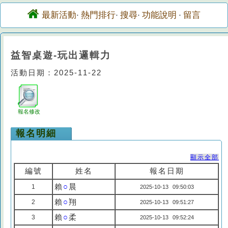
最新活動
熱門排行
搜尋
功能說明
留言
·
·
·
·
益智桌遊-玩出邏輯力
活動日期：2025-11-22
報名修改
報名明細
顯示全部
編號
姓名
報名日期
賴
○
晨
1
2025-10-13 09:50:03
賴
○
翔
2
2025-10-13 09:51:27
賴
○
柔
3
2025-10-13 09:52:24