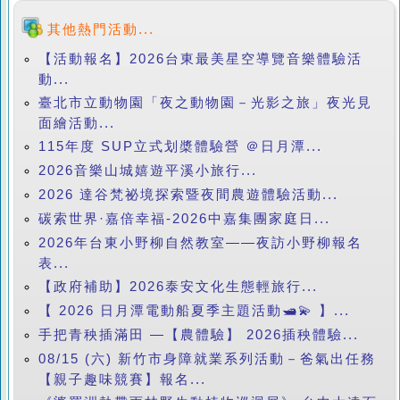
其他熱門活動...
【活動報名】2026台東最美星空導覽音樂體驗活
動...
臺北市立動物園「夜之動物園－光影之旅」夜光見
面繪活動...
115年度 SUP立式划槳體驗營 ＠日月潭...
2026音樂山城嬉遊平溪小旅行...
2026 達谷梵祕境探索暨夜間農遊體驗活動...
碳索世界·嘉倍幸福-2026中嘉集團家庭日...
2026年台東小野柳自然教室——夜訪小野柳報名
表...
【政府補助】2026泰安文化生態輕旅行...
【 2026 日月潭電動船夏季主題活動🛥️💫 】...
手把青秧插滿田 —【農體驗】 2026插秧體驗...
08/15 (六) 新竹市身障就業系列活動－爸氣出任務
【親子趣味競賽】報名...