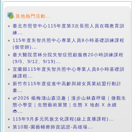
其他熱門活動...
臺北市照管中心115年度第3次長照人員在職教育訓
練...
115年度失智共照中心專業人員8小時基礎訓練課程
(個管師)...
臺大醫院雲林分院失智症照顧服務20小時訓練課程
(9/5、9/12、9/19)...
宜蘭縣115年度失智共照中心專業人員8小時基礎訓
練課程...
新竹市115年度促進中高齡與婦女異業結盟行動計
畫...
🌿2026 楊梅淺山森活趣｜漫步山林森呼吸｜微觀生
態小學堂｜生態藝術展覽｜生態 X 地創 X 永續
🐞...
115年9月多元民族文化課程(線上直播課程)...
第10期-園藝輔療師資認證-高雄場...