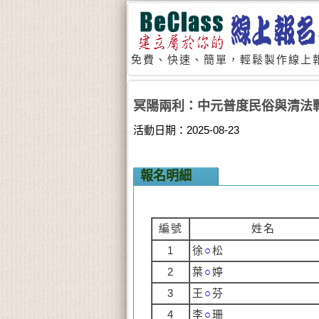
免費、快速、簡單，輕鬆製作線上報
冥陽兩利：中元普度民俗與清法
活動日期：2025-08-23
報名明細
編號
姓名
1
徐
○
松
2
葉
○
婷
3
王
○
芬
4
李
○
珊