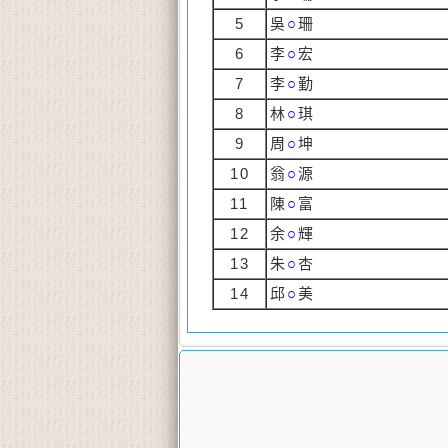
5
吳
○
珊
6
李
○
宏
7
李
○
勤
8
林
○
琪
9
周
○
坤
10
翁
○
源
11
陳
○
富
12
余
○
輝
13
朱
○
杏
14
邱
○
美