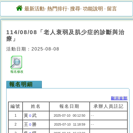
最新活動
熱門排行
搜尋
功能說明
留言
·
·
·
·
114/08/08「老人衰弱及肌少症的診斷與治
療」
活動日期：2025-08-08
報名修改
報名明細
顯示全部
編號
姓名
報名日期
承辦人員註記
黃
○
武
1
2025-07-10 00:12:50
--
王
○
勝
2
2025-07-10 11:18:59
--