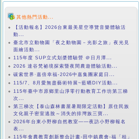
其他熱門活動...
【活動報名】2026台東最美星空導覽音樂體驗活
動...
臺北市立動物園「夜之動物園－光影之旅」夜光見
面繪活動...
115年度 SUP立式划槳體驗營 ＠日月潭...
2026 達谷梵祕境探索暨夜間農遊體驗活動...
碳索世界·嘉倍幸福-2026中嘉集團家庭日...
115/7、8月愛無盡藝術特展~藍晒DIY活動...
115年臺中市原鄉里山淨零行動教育工作坊第三梯
次...
第三梯次【泰山森林書屋暑期限定活動】原住民族
文化親子密室逃脫～消失的排灣族三寶...
2026年台東小野柳自然教室——夜訪小野柳報名
表...
115年食農教育創新整合計畫-田中鎮農會-福「桂」