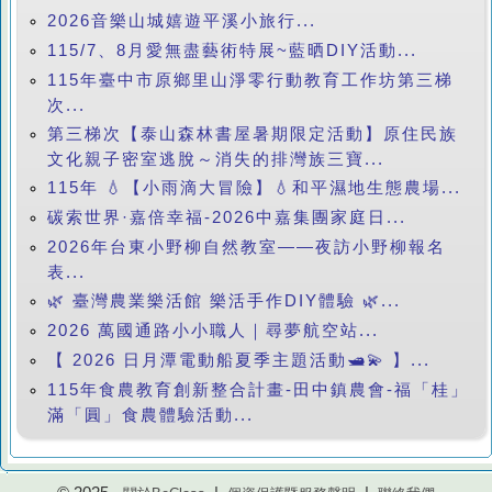
2026音樂山城嬉遊平溪小旅行...
115/7、8月愛無盡藝術特展~藍晒DIY活動...
115年臺中市原鄉里山淨零行動教育工作坊第三梯
次...
第三梯次【泰山森林書屋暑期限定活動】原住民族
文化親子密室逃脫～消失的排灣族三寶...
115年 💧【小雨滴大冒險】💧和平濕地生態農場...
碳索世界·嘉倍幸福-2026中嘉集團家庭日...
2026年台東小野柳自然教室——夜訪小野柳報名
表...
🌿 臺灣農業樂活館 樂活手作DIY體驗 🌿...
2026 萬國通路小小職人｜尋夢航空站...
【 2026 日月潭電動船夏季主題活動🛥️💫 】...
115年食農教育創新整合計畫-田中鎮農會-福「桂」
滿「圓」食農體驗活動...