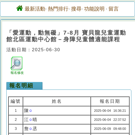
最新活動
熱門排行
搜尋
功能說明
留言
·
·
·
·
「愛運動，動無礙」7-8月 寶貝龍兒童運動
館北區運動中心館－身障兒童體適能課程
活動日期：2025-06-30
報名修改
報名明細
編號
姓名
報名日期
陳
○
1
2025-06-04 16:36:21
江
○
晴
2
2025-06-04 22:37:52
詹
○
丞
3
2025-06-09 09:48:00