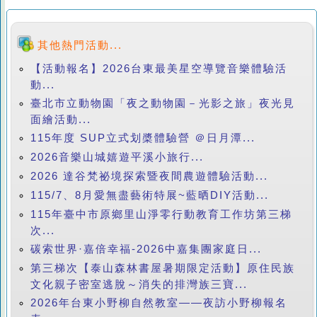
其他熱門活動...
【活動報名】2026台東最美星空導覽音樂體驗活
動...
臺北市立動物園「夜之動物園－光影之旅」夜光見
面繪活動...
115年度 SUP立式划槳體驗營 ＠日月潭...
2026音樂山城嬉遊平溪小旅行...
2026 達谷梵祕境探索暨夜間農遊體驗活動...
115/7、8月愛無盡藝術特展~藍晒DIY活動...
115年臺中市原鄉里山淨零行動教育工作坊第三梯
次...
碳索世界·嘉倍幸福-2026中嘉集團家庭日...
第三梯次【泰山森林書屋暑期限定活動】原住民族
文化親子密室逃脫～消失的排灣族三寶...
2026年台東小野柳自然教室——夜訪小野柳報名