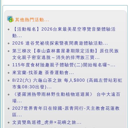
其他熱門活動...
【活動報名】2026台東最美星空導覽音樂體驗活
動...
2026 達谷梵祕境探索暨夜間農遊體驗活動...
第三梯次【泰山森林書屋暑期限定活動】原住民族
文化親子密室逃脫～消失的排灣族三寶...
115年度食材險趣親子體驗營(二)開始報名囉~...
來宜蘭‧找茶趣 茶香運動會...
8/22(六) 六龜山茶之旅 每人$800 (高鐵左營站彩虹
市集08:30出發)...
《婆羅洲熱帶雨林野生動植物巡迴展》 台中大遠百
場...
2027世界青年日在韓國-原青同行-天主教會花蓮教
區...
文資雙島巡禮_虎井×花嶼之旅...