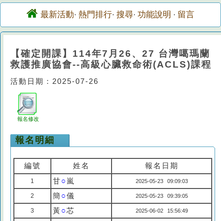
最新活動
熱門排行
搜尋
功能說明
留言
·
·
·
·
【確定開課】114年7月26、27 台灣噶瑪蘭
救護推廣協會--高級心臟救命術(ACLS)課程
活動日期：2025-07-26
報名修改
報名明細
編號
姓名
報名日期
甘
○
嵐
1
2025-05-23 09:09:03
簡
○
儀
2
2025-05-23 09:39:05
黃
○
芯
3
2025-06-02 15:56:49