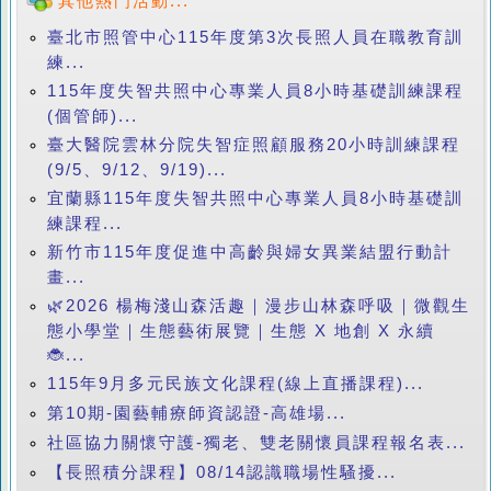
其他熱門活動...
臺北市照管中心115年度第3次長照人員在職教育訓
練...
115年度失智共照中心專業人員8小時基礎訓練課程
(個管師)...
臺大醫院雲林分院失智症照顧服務20小時訓練課程
(9/5、9/12、9/19)...
宜蘭縣115年度失智共照中心專業人員8小時基礎訓
練課程...
新竹市115年度促進中高齡與婦女異業結盟行動計
畫...
🌿2026 楊梅淺山森活趣｜漫步山林森呼吸｜微觀生
態小學堂｜生態藝術展覽｜生態 X 地創 X 永續
🐞...
115年9月多元民族文化課程(線上直播課程)...
第10期-園藝輔療師資認證-高雄場...
社區協力關懷守護-獨老、雙老關懷員課程報名表...
【長照積分課程】08/14認識職場性騷擾...