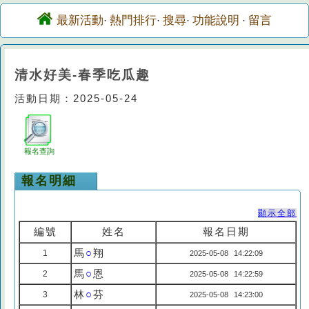
最新活動
熱門排行
搜尋
功能說明
留言
·
·
·
·
清水好美-春季吃瓜趣
活動日期：2025-05-24
報名查詢
報名明細
顯示全部
編號
姓名
報名日期
馬
○
翔
1
2025-05-08 14:22:09
馬
○
恩
2
2025-05-08 14:22:59
林
○
芬
3
2025-05-08 14:23:00