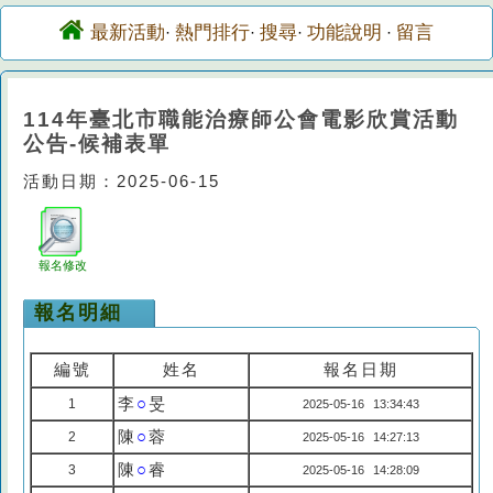
最新活動
熱門排行
搜尋
功能說明
留言
·
·
·
·
114年臺北市職能治療師公會電影欣賞活動
公告-候補表單
活動日期：2025-06-15
報名修改
報名明細
編號
姓名
報名日期
李
○
旻
1
2025-05-16 13:34:43
陳
○
蓉
2
2025-05-16 14:27:13
陳
○
睿
3
2025-05-16 14:28:09