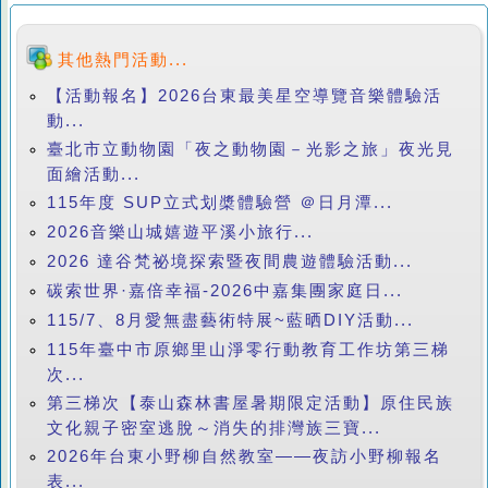
其他熱門活動...
【活動報名】2026台東最美星空導覽音樂體驗活
動...
臺北市立動物園「夜之動物園－光影之旅」夜光見
面繪活動...
115年度 SUP立式划槳體驗營 ＠日月潭...
2026音樂山城嬉遊平溪小旅行...
2026 達谷梵祕境探索暨夜間農遊體驗活動...
碳索世界·嘉倍幸福-2026中嘉集團家庭日...
115/7、8月愛無盡藝術特展~藍晒DIY活動...
115年臺中市原鄉里山淨零行動教育工作坊第三梯
次...
第三梯次【泰山森林書屋暑期限定活動】原住民族
文化親子密室逃脫～消失的排灣族三寶...
2026年台東小野柳自然教室——夜訪小野柳報名
表...