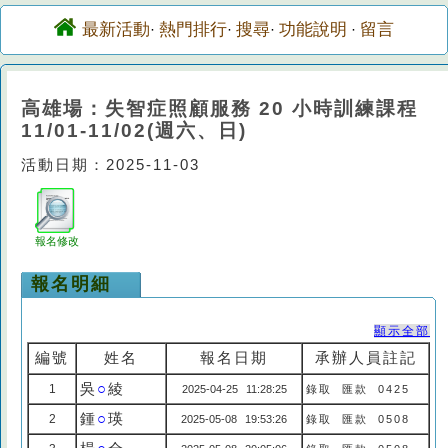
最新活動
熱門排行
搜尋
功能說明
留言
·
·
·
·
高雄場：失智症照顧服務 20 小時訓練課程
11/01-11/02(週六、日)
活動日期：2025-11-03
報名修改
報名明細
顯示全部
編號
姓名
報名日期
承辦人員註記
吳
○
綾
1
2025-04-25 11:28:25
錄取 匯款 0425
鍾
○
瑛
2
2025-05-08 19:53:26
錄取 匯款 0508