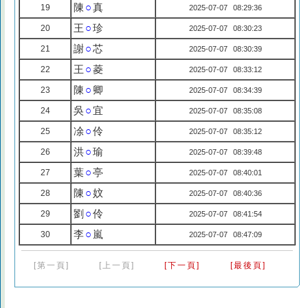
陳
○
真
19
2025-07-07 08:29:36
王
○
珍
20
2025-07-07 08:30:23
謝
○
芯
21
2025-07-07 08:30:39
王
○
菱
22
2025-07-07 08:33:12
陳
○
卿
23
2025-07-07 08:34:39
吳
○
宜
24
2025-07-07 08:35:08
凃
○
伶
25
2025-07-07 08:35:12
洪
○
瑜
26
2025-07-07 08:39:48
葉
○
亭
27
2025-07-07 08:40:01
陳
○
妏
28
2025-07-07 08:40:36
劉
○
伶
29
2025-07-07 08:41:54
李
○
嵐
30
2025-07-07 08:47:09
[第一頁]
[上一頁]
[下一頁]
[最後頁]